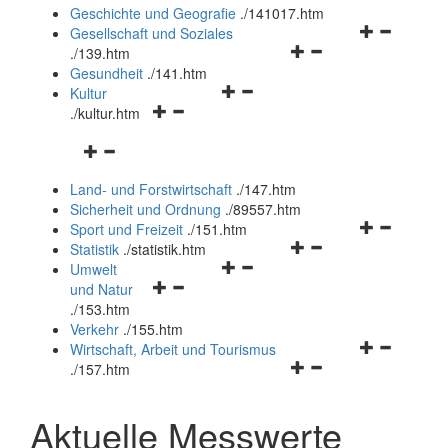
und
Geschichte und Geografie
.
/141017.htm
schließen
Navigationsm
Gesellschaft und Soziales
Navigationsmenü
öffnen
.
/139.htm
öffnen
und
Gesundheit
.
/141.htm
Navigationsmenü
und
schließen
Kultur
Navigationsmenü
öffnen
schließen
.
/kultur.htm
öffnen
und
Navigationsmenü
und
schließen
öffnen
schließen
Land- und Forstwirtschaft
.
/147.htm
und
Sicherheit und Ordnung
.
/89557.htm
schließen
Navigationsm
Sport und Freizeit
.
/151.htm
Navigationsmenü
öffnen
Statistik
.
/statistik.htm
Navigationsmenü
öffnen
und
Umwelt
Navigationsmenü
öffnen
und
schließen
und Natur
öffnen
und
schließen
.
/153.htm
und
schließen
Verkehr
.
/155.htm
schließen
Navigationsm
Wirtschaft, Arbeit und Tourismus
Navigationsmenü
öffnen
.
/157.htm
öffnen
und
und
schließen
Aktuelle Messwerte
schließen