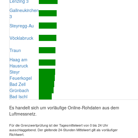
Lenzing 3
Gallneukirchen
3
Steyregg-Au
Vöcklabruck
Traun
Haag am
Hausruck
Steyr
Feuerkogel
Bad Zell
Grünbach
Bad Ischl
Es handelt sich um vorläufige Online-Rohdaten aus dem
Luftmessnetz.
Für die Grenzwertprüfung ist der Tagesmittelwert von 0 bis 24 Uhr
ausschlaggebend. Der gleitende 24-Stunden Mittelwert gilt als vorläufiger
Richtwert.