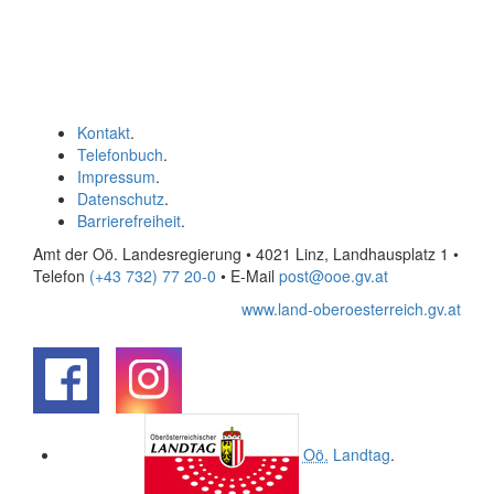
Kontakt
.
Telefonbuch
.
Impressum
.
Datenschutz
.
Barrierefreiheit
.
Amt der Oö. Landesregierung • 4021 Linz, Landhausplatz 1
•
Telefon
(+43 732) 77 20-0
• E-Mail
post@ooe.gv.at
www.land-oberoesterreich.gv.at
.
.
Oö.
Landtag
.