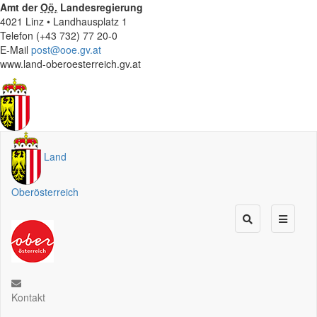
Amt der
Oö.
Landesregierung
4021 Linz • Landhausplatz 1
Telefon (+43 732) 77 20-0
E-Mail
post@ooe.gv.at
www.land-oberoesterreich.gv.at
Land
Oberösterreich
Kontakt