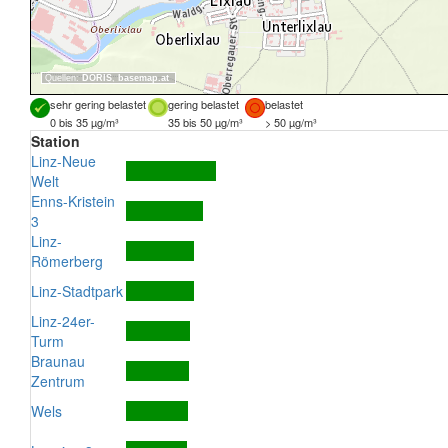
Quellen:
DORIS
,
basemap.at
sehr gering belastet
gering belastet
belastet
0 bis 35 µg/m³
35 bis 50 µg/m³
> 50 µg/m³
Station
Linz-Neue
Welt
Enns-Kristein
3
Linz-
Römerberg
Linz-Stadtpark
Linz-24er-
Turm
Braunau
Zentrum
Wels