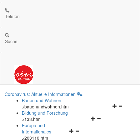
.
Telefon
.
Suche
.
Coronavirus: Aktuelle Informationen
Bauen und Wohnen
Navigationsm
.
/bauenundwohnen.htm
öffnen
Bildung und Forschung
Navigationsmenü
und
.
/133.htm
öffnen
schließen
Europa und
Navigationsmenü
und
Internationales
öffnen
schließen
.
/203110.htm