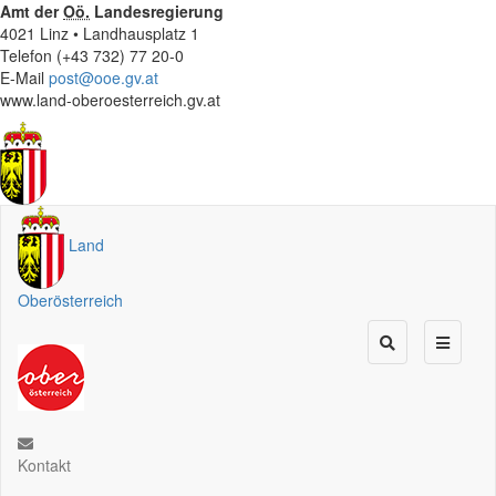
Amt der
Oö.
Landesregierung
4021 Linz • Landhausplatz 1
Telefon (+43 732) 77 20-0
E-Mail
post@ooe.gv.at
www.land-oberoesterreich.gv.at
Land
Oberösterreich
Kontakt