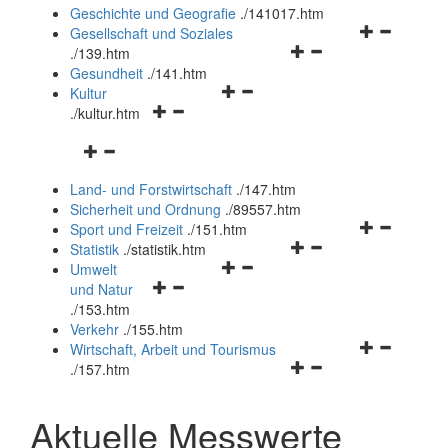
und
Geschichte und Geografie
.
/141017.htm
schließen
Navigationsm
Gesellschaft und Soziales
Navigationsmenü
öffnen
.
/139.htm
öffnen
und
Gesundheit
.
/141.htm
Navigationsmenü
und
schließen
Kultur
Navigationsmenü
öffnen
schließen
.
/kultur.htm
öffnen
und
Navigationsmenü
und
schließen
öffnen
schließen
Land- und Forstwirtschaft
.
/147.htm
und
Sicherheit und Ordnung
.
/89557.htm
schließen
Navigationsm
Sport und Freizeit
.
/151.htm
Navigationsmenü
öffnen
Statistik
.
/statistik.htm
Navigationsmenü
öffnen
und
Umwelt
Navigationsmenü
öffnen
und
schließen
und Natur
öffnen
und
schließen
.
/153.htm
und
schließen
Verkehr
.
/155.htm
schließen
Navigationsm
Wirtschaft, Arbeit und Tourismus
Navigationsmenü
öffnen
.
/157.htm
öffnen
und
und
schließen
Aktuelle Messwerte
schließen