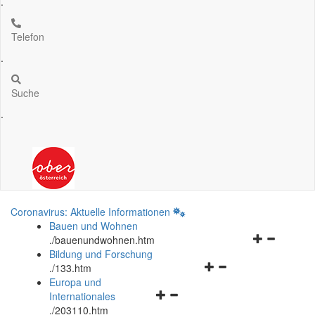
.
Telefon
.
Suche
.
Coronavirus: Aktuelle Informationen
Bauen und Wohnen
Navigationsm
.
/bauenundwohnen.htm
öffnen
Bildung und Forschung
Navigationsmenü
und
.
/133.htm
öffnen
schließen
Europa und
Navigationsmenü
und
Internationales
öffnen
schließen
.
/203110.htm