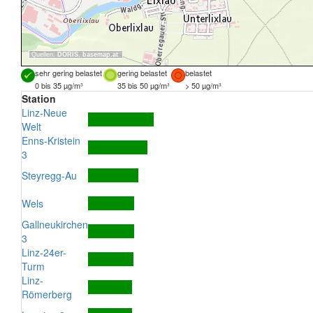
Quellen:
DORIS
,
basemap.at
sehr gering belastet
gering belastet
belastet
0 bis 35 µg/m³
35 bis 50 µg/m³
> 50 µg/m³
Station
Linz-Neue
Welt
Enns-Kristein
3
Steyregg-Au
Wels
Gallneukirchen
3
Linz-24er-
Turm
Linz-
Römerberg