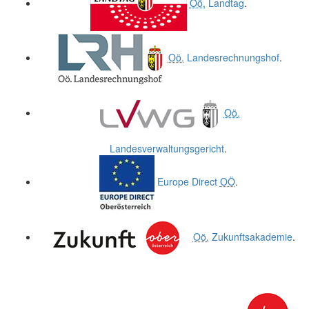
Oö.
Landtag
.
Oö.
Landesrechnungshof
.
Oö.
Landesverwaltungsgericht
.
Europe Direct
OÖ
.
Oö.
Zukunftsakademie
.