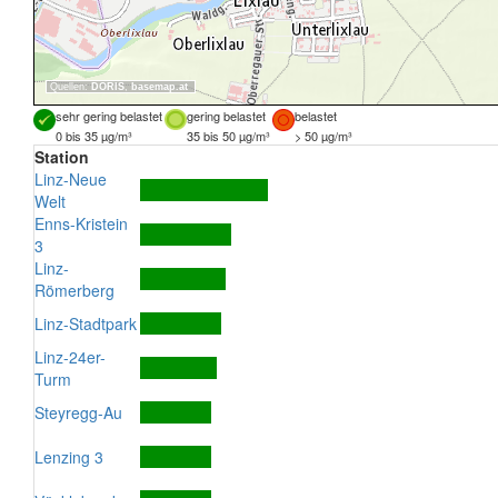
Quellen:
DORIS
,
basemap.at
sehr gering belastet
gering belastet
belastet
0 bis 35 µg/m³
35 bis 50 µg/m³
> 50 µg/m³
Station
Linz-Neue
Welt
Enns-Kristein
3
Linz-
Römerberg
Linz-Stadtpark
Linz-24er-
Turm
Steyregg-Au
Lenzing 3