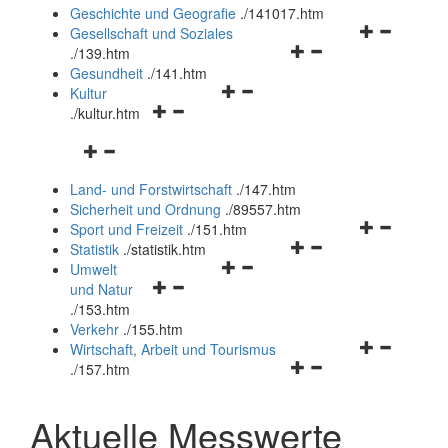
und
Geschichte und Geografie
.
/141017.htm
schließen
Navigationsm
Gesellschaft und Soziales
Navigationsmenü
öffnen
.
/139.htm
öffnen
und
Gesundheit
.
/141.htm
Navigationsmenü
und
schließen
Kultur
Navigationsmenü
öffnen
schließen
.
/kultur.htm
öffnen
und
Navigationsmenü
und
schließen
öffnen
schließen
Land- und Forstwirtschaft
.
/147.htm
und
Sicherheit und Ordnung
.
/89557.htm
schließen
Navigationsm
Sport und Freizeit
.
/151.htm
Navigationsmenü
öffnen
Statistik
.
/statistik.htm
Navigationsmenü
öffnen
und
Umwelt
Navigationsmenü
öffnen
und
schließen
und Natur
öffnen
und
schließen
.
/153.htm
und
schließen
Verkehr
.
/155.htm
schließen
Navigationsm
Wirtschaft, Arbeit und Tourismus
Navigationsmenü
öffnen
.
/157.htm
öffnen
und
und
schließen
Aktuelle Messwerte
schließen