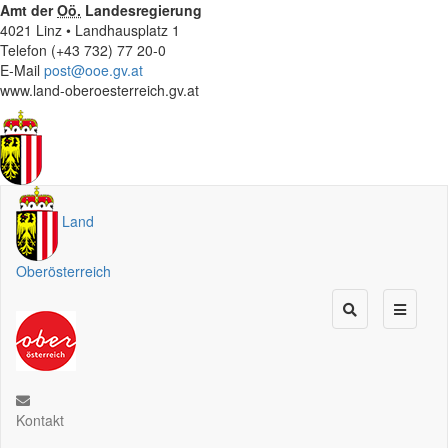
Amt der
Oö.
Landesregierung
4021 Linz • Landhausplatz 1
Telefon (+43 732) 77 20-0
E-Mail
post@ooe.gv.at
www.land-oberoesterreich.gv.at
Land
Oberösterreich
Kontakt