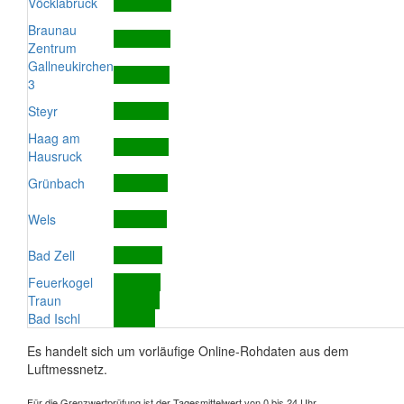
Vöcklabruck
Braunau
Zentrum
Gallneukirchen
3
Steyr
Haag am
Hausruck
Grünbach
Wels
Bad Zell
Feuerkogel
Traun
Bad Ischl
Es handelt sich um vorläufige Online-Rohdaten aus dem
Luftmessnetz.
Für die Grenzwertprüfung ist der Tagesmittelwert von 0 bis 24 Uhr