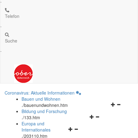
.
Telefon
.
Suche
.
Coronavirus: Aktuelle Informationen
Bauen und Wohnen
Navigationsm
.
/bauenundwohnen.htm
öffnen
Bildung und Forschung
Navigationsmenü
und
.
/133.htm
öffnen
schließen
Europa und
Navigationsmenü
und
Internationales
öffnen
schließen
.
/203110.htm