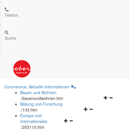
.
Telefon
.
Suche
.
Coronavirus: Aktuelle Informationen
Bauen und Wohnen
Navigationsm
.
/bauenundwohnen.htm
öffnen
Bildung und Forschung
Navigationsmenü
und
.
/133.htm
öffnen
schließen
Europa und
Navigationsmenü
und
Internationales
öffnen
schließen
.
/203110.htm