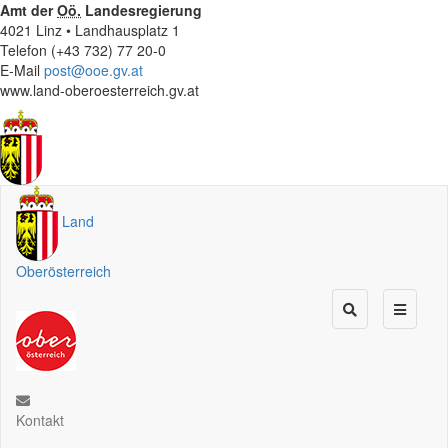
Amt der
Oö.
Landesregierung
4021 Linz • Landhausplatz 1
Telefon (+43 732) 77 20-0
E-Mail
post@ooe.gv.at
www.land-oberoesterreich.gv.at
Land
Oberösterreich
Kontakt