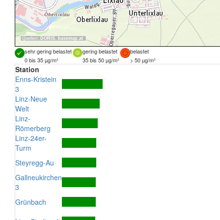
Quellen:
DORIS
,
basemap.at
sehr gering belastet
gering belastet
belastet
0 bis 35 µg/m³
35 bis 50 µg/m³
> 50 µg/m³
Station
Enns-Kristein
3
Linz-Neue
Welt
Linz-
Römerberg
Linz-24er-
Turm
Steyregg-Au
Gallneukirchen
3
Grünbach