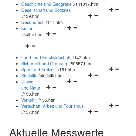
und
Geschichte und Geografie
.
/141017.htm
schließen
Navigationsm
Gesellschaft und Soziales
Navigationsmenü
öffnen
.
/139.htm
öffnen
und
Gesundheit
.
/141.htm
Navigationsmenü
und
schließen
Kultur
Navigationsmenü
öffnen
schließen
.
/kultur.htm
öffnen
und
Navigationsmenü
und
schließen
öffnen
schließen
Land- und Forstwirtschaft
.
/147.htm
und
Sicherheit und Ordnung
.
/89557.htm
schließen
Navigationsm
Sport und Freizeit
.
/151.htm
Navigationsmenü
öffnen
Statistik
.
/statistik.htm
Navigationsmenü
öffnen
und
Umwelt
Navigationsmenü
öffnen
und
schließen
und Natur
öffnen
und
schließen
.
/153.htm
und
schließen
Verkehr
.
/155.htm
schließen
Navigationsm
Wirtschaft, Arbeit und Tourismus
Navigationsmenü
öffnen
.
/157.htm
öffnen
und
und
schließen
Aktuelle Messwerte
schließen