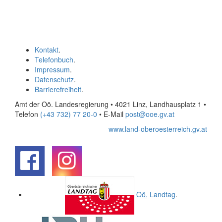
Kontakt
.
Telefonbuch
.
Impressum
.
Datenschutz
.
Barrierefreiheit
.
Amt der Oö. Landesregierung • 4021 Linz, Landhausplatz 1
•
Telefon
(+43 732) 77 20-0
• E-Mail
post@ooe.gv.at
www.land-oberoesterreich.gv.at
.
.
Oö.
Landtag
.