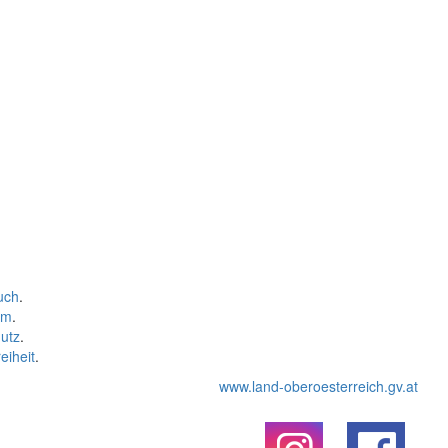
uch
.
um
.
utz
.
eiheit
.
www.land-oberoesterreich.gv.at