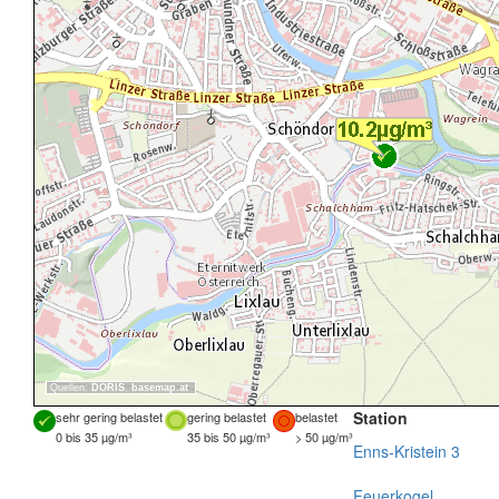
Quellen:
DORIS
,
basemap.at
Station
sehr gering belastet
gering belastet
belastet
0 bis 35 µg/m³
35 bis 50 µg/m³
> 50 µg/m³
Enns-Kristein 3
Feuerkogel