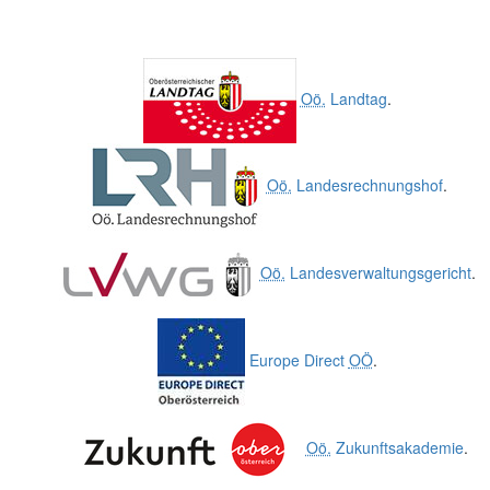
Oö.
Landtag
.
Oö.
Landesrechnungshof
.
Oö.
Landesverwaltungsgericht
.
Europe Direct
OÖ
.
Oö.
Zukunftsakademie
.