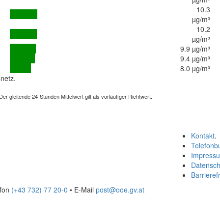
10.3
µg/m³
10.2
µg/m³
9.9 µg/m³
9.4 µg/m³
8.0 µg/m³
netz.
 gleitende 24-Stunden Mittelwert gilt als vorläufiger Richtwert.
Kontakt
.
Telefonb
Impress
Datensch
Barrierefr
efon
(+43 732) 77 20-0
• E-Mail
post@ooe.gv.at