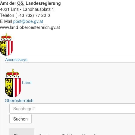
Amt der
Oö.
Landesregierung
4021 Linz • Landhausplatz 1
Telefon (+43 732) 77 20-0
E-Mail
post@ooe.gv.at
www.land-oberoesterreich.gv.at
Accesskeys
Land
Oberösterreich
Schnellsuche
Schnellsuche
Suchen