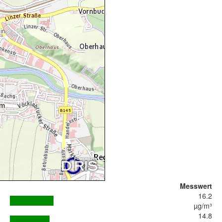
Messwert
16.2
µg/m³
14.8