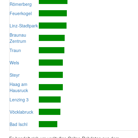
Römerberg
Feuerkogel
Linz-Stadtpark
Braunau
Zentrum
Traun
Wels
Steyr
Haag am
Hausruck
Lenzing 3
Vöcklabruck
Bad Ischl