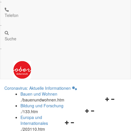
.
Telefon
.
Suche
.
Coronavirus: Aktuelle Informationen
Bauen und Wohnen
Navigationsm
.
/bauenundwohnen.htm
öffnen
Bildung und Forschung
Navigationsmenü
und
.
/133.htm
öffnen
schließen
Europa und
Navigationsmenü
und
Internationales
öffnen
schließen
.
/203110.htm