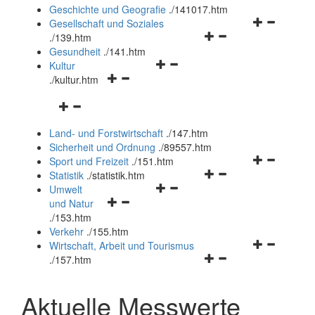
und
Geschichte und Geografie
.
/141017.htm
schließen
Navigationsm
Gesellschaft und Soziales
Navigationsmenü
öffnen
.
/139.htm
öffnen
und
Gesundheit
.
/141.htm
Navigationsmenü
und
schließen
Kultur
Navigationsmenü
öffnen
schließen
.
/kultur.htm
öffnen
und
Navigationsmenü
und
schließen
öffnen
schließen
Land- und Forstwirtschaft
.
/147.htm
und
Sicherheit und Ordnung
.
/89557.htm
schließen
Navigationsm
Sport und Freizeit
.
/151.htm
Navigationsmenü
öffnen
Statistik
.
/statistik.htm
Navigationsmenü
öffnen
und
Umwelt
Navigationsmenü
öffnen
und
schließen
und Natur
öffnen
und
schließen
.
/153.htm
und
schließen
Verkehr
.
/155.htm
schließen
Navigationsm
Wirtschaft, Arbeit und Tourismus
Navigationsmenü
öffnen
.
/157.htm
öffnen
und
und
schließen
Aktuelle Messwerte
schließen