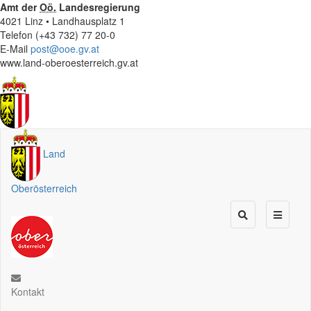
Amt der
Oö.
Landesregierung
4021 Linz • Landhausplatz 1
Telefon (+43 732) 77 20-0
E-Mail
post@ooe.gv.at
www.land-oberoesterreich.gv.at
Land
Oberösterreich
Kontakt