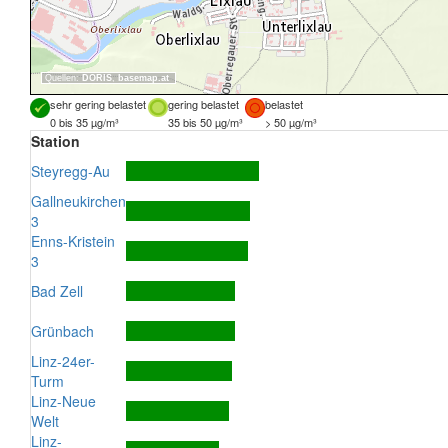
Quellen:
DORIS
,
basemap.at
sehr gering belastet
gering belastet
belastet
0 bis 35 µg/m³
35 bis 50 µg/m³
> 50 µg/m³
Station
Steyregg-Au
Gallneukirchen
3
Enns-Kristein
3
Bad Zell
Grünbach
Linz-24er-
Turm
Linz-Neue
Welt
Linz-