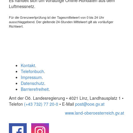
Es handelt sich um vorläufige Online-Rohdaten aus dem
Luftmessnetz.
Für die Grenzwertprüfung ist der Tagesmittelwert von 0 bis 24 Uhr
ausschlaggebend. Der gleitende 24-Stunden Mittelwert gilt als vorläufiger
Richtwert.
Kontakt
.
Telefonbuch
.
Impressum
.
Datenschutz
.
Barrierefreiheit
.
Amt der Oö. Landesregierung • 4021 Linz, Landhausplatz 1
•
Telefon
(+43 732) 77 20-0
• E-Mail
post@ooe.gv.at
www.land-oberoesterreich.gv.at