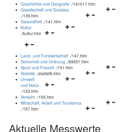
und
Geschichte und Geografie
.
/141017.htm
schließen
Navigationsm
Gesellschaft und Soziales
Navigationsmenü
öffnen
.
/139.htm
öffnen
und
Gesundheit
.
/141.htm
Navigationsmenü
und
schließen
Kultur
Navigationsmenü
öffnen
schließen
.
/kultur.htm
öffnen
und
Navigationsmenü
und
schließen
öffnen
schließen
Land- und Forstwirtschaft
.
/147.htm
und
Sicherheit und Ordnung
.
/89557.htm
schließen
Navigationsm
Sport und Freizeit
.
/151.htm
Navigationsmenü
öffnen
Statistik
.
/statistik.htm
Navigationsmenü
öffnen
und
Umwelt
Navigationsmenü
öffnen
und
schließen
und Natur
öffnen
und
schließen
.
/153.htm
und
schließen
Verkehr
.
/155.htm
schließen
Navigationsm
Wirtschaft, Arbeit und Tourismus
Navigationsmenü
öffnen
.
/157.htm
öffnen
und
und
schließen
Aktuelle Messwerte
schließen