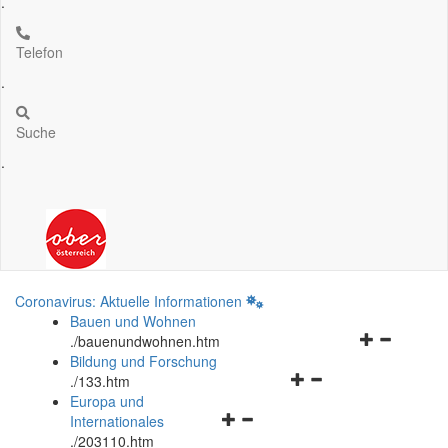
.
Telefon
.
Suche
.
Coronavirus: Aktuelle Informationen
Bauen und Wohnen
Navigationsm
.
/bauenundwohnen.htm
öffnen
Bildung und Forschung
Navigationsmenü
und
.
/133.htm
öffnen
schließen
Europa und
Navigationsmenü
und
Internationales
öffnen
schließen
.
/203110.htm