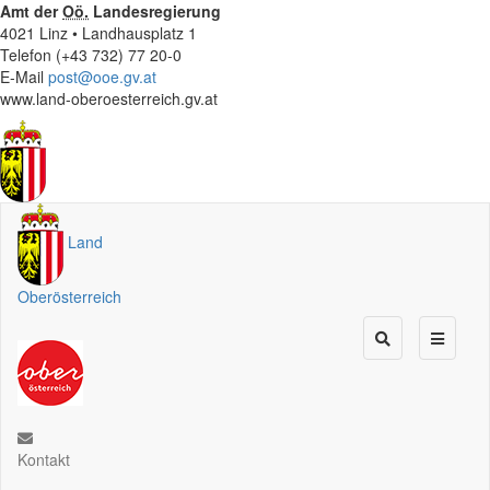
Amt der
Oö.
Landesregierung
4021 Linz • Landhausplatz 1
Telefon (+43 732) 77 20-0
E-Mail
post@ooe.gv.at
www.land-oberoesterreich.gv.at
Land
Oberösterreich
Kontakt