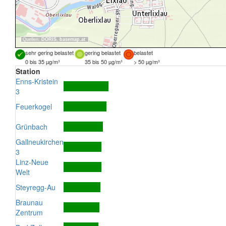
Quellen:
DORIS
,
basemap.at
sehr gering belastet
gering belastet
belastet
0 bis 35 µg/m³
35 bis 50 µg/m³
> 50 µg/m³
Station
Enns-Kristein
3
Feuerkogel
Grünbach
Gallneukirchen
3
Linz-Neue
Welt
Steyregg-Au
Braunau
Zentrum