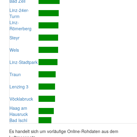
Bad Zell
Linz-24er-
Turm
Linz-
Römerberg
Steyr
Wels
Linz-Stadtpark
Traun
Lenzing 3
Vöcklabruck
Haag am
Hausruck
Bad Ischl
Es handelt sich um vorläufige Online-Rohdaten aus dem