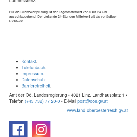
Luftmessnetz.
Für die Grenzwertprüfung ist der Tagesmittelwert von 0 bis 24 Uhr
ausschlaggebend. Der gleitende 24-Stunden Mittelwert gilt als vorläufiger
Richtwert.
Kontakt
.
Telefonbuch
.
Impressum
.
Datenschutz
.
Barrierefreiheit
.
Amt der Oö. Landesregierung • 4021 Linz, Landhausplatz 1
•
Telefon
(+43 732) 77 20-0
• E-Mail
post@ooe.gv.at
www.land-oberoesterreich.gv.at