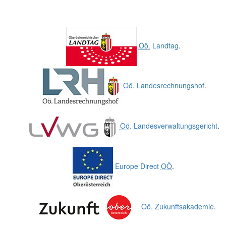
Oö.
Landtag
.
Oö.
Landesrechnungshof
.
Oö.
Landesverwaltungsgericht
.
Europe Direct
OÖ
.
Oö.
Zukunftsakademie
.