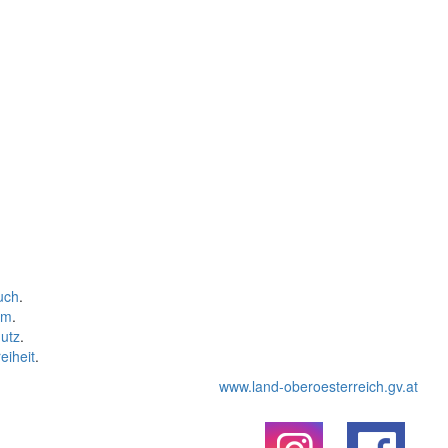
uch
.
um
.
utz
.
eiheit
.
www.land-oberoesterreich.gv.at