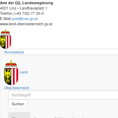
Amt der
Oö.
Landesregierung
4021 Linz • Landhausplatz 1
Telefon (+43 732) 77 20-0
E-Mail
post@ooe.gv.at
www.land-oberoesterreich.gv.at
Accesskeys
Land
Oberösterreich
Schnellsuche
Schnellsuche
Suchen