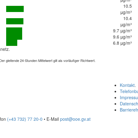
10.5
µg/m³
10.4
µg/m³
9.7 µg/m³
9.6 µg/m³
6.8 µg/m³
netz.
 gleitende 24-Stunden Mittelwert gilt als vorläufiger Richtwert.
Kontakt
.
Telefonb
Impress
Datensch
Barrierefr
efon
(+43 732) 77 20-0
• E-Mail
post@ooe.gv.at