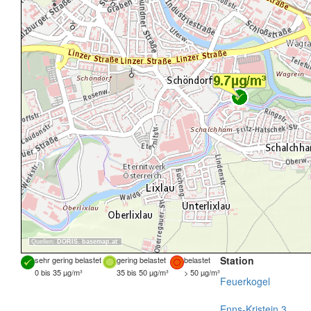
Quellen:
DORIS
,
basemap.at
Station
sehr gering belastet
gering belastet
belastet
0 bis 35 µg/m³
35 bis 50 µg/m³
> 50 µg/m³
Feuerkogel
Enns-Kristein 3