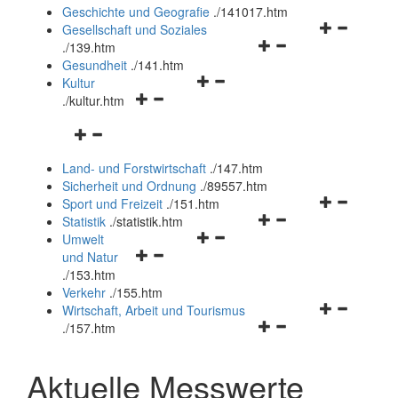
und
Geschichte und Geografie
.
/141017.htm
schließen
Navigationsm
Gesellschaft und Soziales
Navigationsmenü
öffnen
.
/139.htm
öffnen
und
Gesundheit
.
/141.htm
Navigationsmenü
und
schließen
Kultur
Navigationsmenü
öffnen
schließen
.
/kultur.htm
öffnen
und
Navigationsmenü
und
schließen
öffnen
schließen
Land- und Forstwirtschaft
.
/147.htm
und
Sicherheit und Ordnung
.
/89557.htm
schließen
Navigationsm
Sport und Freizeit
.
/151.htm
Navigationsmenü
öffnen
Statistik
.
/statistik.htm
Navigationsmenü
öffnen
und
Umwelt
Navigationsmenü
öffnen
und
schließen
und Natur
öffnen
und
schließen
.
/153.htm
und
schließen
Verkehr
.
/155.htm
schließen
Navigationsm
Wirtschaft, Arbeit und Tourismus
Navigationsmenü
öffnen
.
/157.htm
öffnen
und
und
schließen
Aktuelle Messwerte
schließen