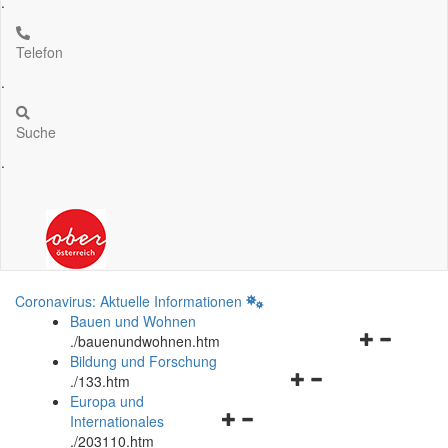
.
Telefon
.
Suche
.
Coronavirus: Aktuelle Informationen
Bauen und Wohnen
Navigationsm
.
/bauenundwohnen.htm
öffnen
Bildung und Forschung
Navigationsmenü
und
.
/133.htm
öffnen
schließen
Europa und
Navigationsmenü
und
Internationales
öffnen
schließen
.
/203110.htm