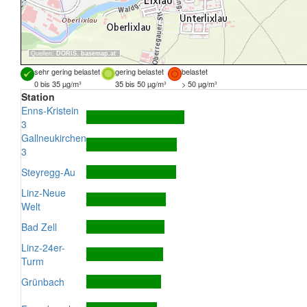
Quellen:
DORIS
,
basemap.at
sehr gering belastet
gering belastet
belastet
0 bis 35 µg/m³
35 bis 50 µg/m³
> 50 µg/m³
Station
Enns-Kristein
3
Gallneukirchen
3
Steyregg-Au
Linz-Neue
Welt
Bad Zell
Linz-24er-
Turm
Grünbach