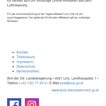
Es handelt sich um vorläufige Online-Rohdaten aus dem
Luftmessnetz.
Für die Grenzwertprüfung ist der Tagesmittelwert von 0 bis 24 Uhr
ausschlaggebend. Der gleitende 24-Stunden Mittelwert gilt als vorläufiger
Richtwert.
Kontakt
.
Telefonbuch
.
Impressum
.
Datenschutz
.
Barrierefreiheit
.
Amt der Oö. Landesregierung • 4021 Linz, Landhausplatz 1
•
Telefon
(+43 732) 77 20-0
• E-Mail
post@ooe.gv.at
www.land-oberoesterreich.gv.at