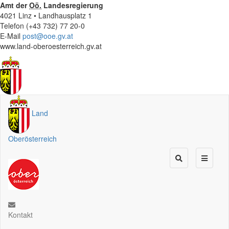
Amt der
Oö.
Landesregierung
4021 Linz • Landhausplatz 1
Telefon (+43 732) 77 20-0
E-Mail
post@ooe.gv.at
www.land-oberoesterreich.gv.at
Land
Oberösterreich
Kontakt