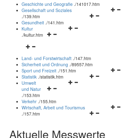
und
Geschichte und Geografie
.
/141017.htm
schließen
Navigationsm
Gesellschaft und Soziales
Navigationsmenü
öffnen
.
/139.htm
öffnen
und
Gesundheit
.
/141.htm
Navigationsmenü
und
schließen
Kultur
Navigationsmenü
öffnen
schließen
.
/kultur.htm
öffnen
und
Navigationsmenü
und
schließen
öffnen
schließen
Land- und Forstwirtschaft
.
/147.htm
und
Sicherheit und Ordnung
.
/89557.htm
schließen
Navigationsm
Sport und Freizeit
.
/151.htm
Navigationsmenü
öffnen
Statistik
.
/statistik.htm
Navigationsmenü
öffnen
und
Umwelt
Navigationsmenü
öffnen
und
schließen
und Natur
öffnen
und
schließen
.
/153.htm
und
schließen
Verkehr
.
/155.htm
schließen
Navigationsm
Wirtschaft, Arbeit und Tourismus
Navigationsmenü
öffnen
.
/157.htm
öffnen
und
und
schließen
Aktuelle Messwerte
schließen