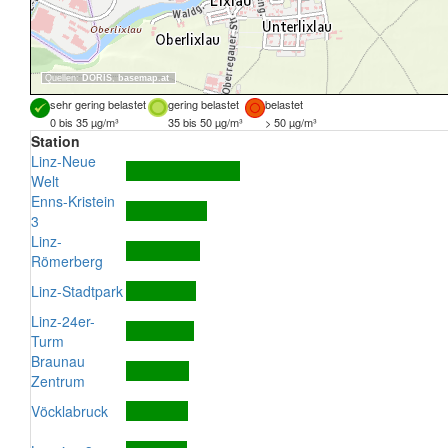
Quellen:
DORIS
,
basemap.at
sehr gering belastet
gering belastet
belastet
0 bis 35 µg/m³
35 bis 50 µg/m³
> 50 µg/m³
Station
Linz-Neue
Welt
Enns-Kristein
3
Linz-
Römerberg
Linz-Stadtpark
Linz-24er-
Turm
Braunau
Zentrum
Vöcklabruck