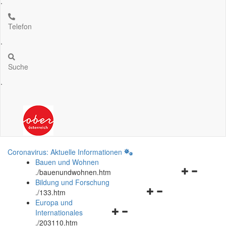
.
Telefon
.
Suche
.
Coronavirus: Aktuelle Informationen
Bauen und Wohnen
Navigationsm
.
/bauenundwohnen.htm
öffnen
Bildung und Forschung
Navigationsmenü
und
.
/133.htm
öffnen
schließen
Europa und
Navigationsmenü
und
Internationales
öffnen
schließen
.
/203110.htm