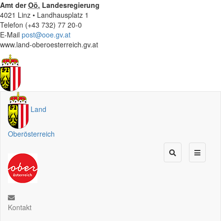
Amt der
Oö.
Landesregierung
4021 Linz • Landhausplatz 1
Telefon (+43 732) 77 20-0
E-Mail
post@ooe.gv.at
www.land-oberoesterreich.gv.at
Land
Oberösterreich
Kontakt