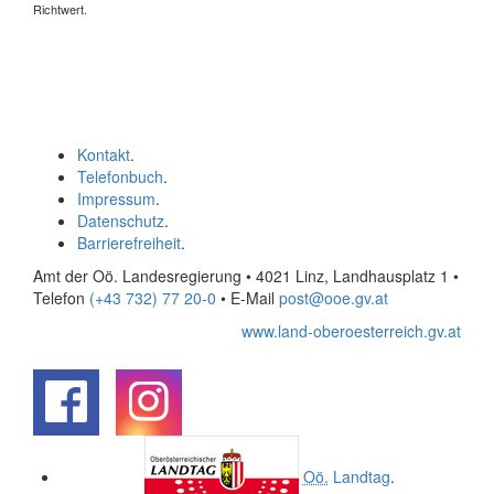
Richtwert.
Kontakt
.
Telefonbuch
.
Impressum
.
Datenschutz
.
Barrierefreiheit
.
Amt der Oö. Landesregierung • 4021 Linz, Landhausplatz 1
•
Telefon
(+43 732) 77 20-0
• E-Mail
post@ooe.gv.at
www.land-oberoesterreich.gv.at
.
.
Oö.
Landtag
.