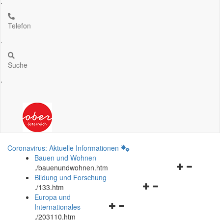
.
Telefon
.
Suche
.
Coronavirus: Aktuelle Informationen
Bauen und Wohnen
Navigationsm
.
/bauenundwohnen.htm
öffnen
Bildung und Forschung
Navigationsmenü
und
.
/133.htm
öffnen
schließen
Europa und
Navigationsmenü
und
Internationales
öffnen
schließen
.
/203110.htm