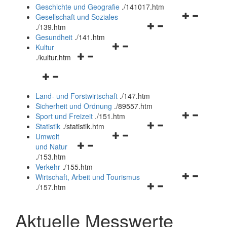
und
Geschichte und Geografie
.
/141017.htm
schließen
Navigationsm
Gesellschaft und Soziales
Navigationsmenü
öffnen
.
/139.htm
öffnen
und
Gesundheit
.
/141.htm
Navigationsmenü
und
schließen
Kultur
Navigationsmenü
öffnen
schließen
.
/kultur.htm
öffnen
und
Navigationsmenü
und
schließen
öffnen
schließen
Land- und Forstwirtschaft
.
/147.htm
und
Sicherheit und Ordnung
.
/89557.htm
schließen
Navigationsm
Sport und Freizeit
.
/151.htm
Navigationsmenü
öffnen
Statistik
.
/statistik.htm
Navigationsmenü
öffnen
und
Umwelt
Navigationsmenü
öffnen
und
schließen
und Natur
öffnen
und
schließen
.
/153.htm
und
schließen
Verkehr
.
/155.htm
schließen
Navigationsm
Wirtschaft, Arbeit und Tourismus
Navigationsmenü
öffnen
.
/157.htm
öffnen
und
und
schließen
Aktuelle Messwerte
schließen