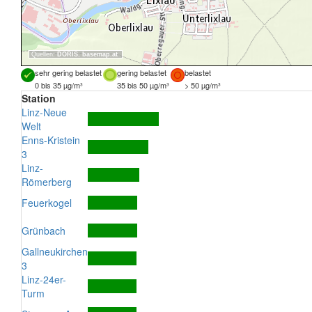
Quellen:
DORIS
,
basemap.at
sehr gering belastet
gering belastet
belastet
0 bis 35 µg/m³
35 bis 50 µg/m³
> 50 µg/m³
Station
Linz-Neue
Welt
Enns-Kristein
3
Linz-
Römerberg
Feuerkogel
Grünbach
Gallneukirchen
3
Linz-24er-
Turm