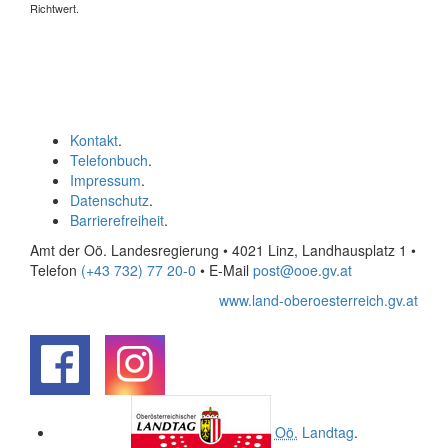
Richtwert.
Kontakt
.
Telefonbuch
.
Impressum
.
Datenschutz
.
Barrierefreiheit
.
Amt der Oö. Landesregierung • 4021 Linz, Landhausplatz 1
•
Telefon
(+43 732) 77 20-0
• E-Mail
post@ooe.gv.at
www.land-oberoesterreich.gv.at
.
.
Oö.
Landtag
.