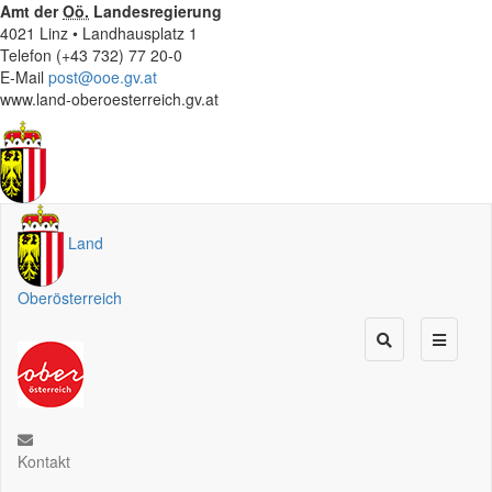
Amt der
Oö.
Landesregierung
4021 Linz • Landhausplatz 1
Telefon (+43 732) 77 20-0
E-Mail
post@ooe.gv.at
www.land-oberoesterreich.gv.at
Land
Oberösterreich
Kontakt