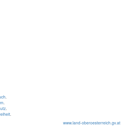
uch
.
um
.
utz
.
eiheit
.
www.land-oberoesterreich.gv.at