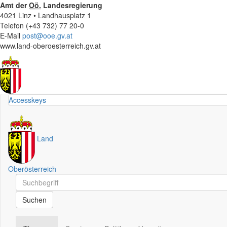
Amt der
Oö.
Landesregierung
4021 Linz • Landhausplatz 1
Telefon (+43 732) 77 20-0
E-Mail
post@ooe.gv.at
www.land-oberoesterreich.gv.at
Accesskeys
Land
Oberösterreich
Schnellsuche
Schnellsuche
Suchen