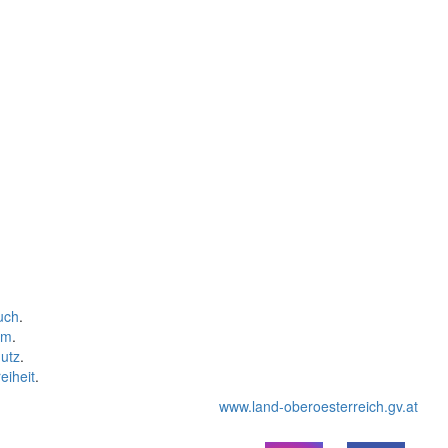
uch
.
um
.
utz
.
eiheit
.
www.land-oberoesterreich.gv.at