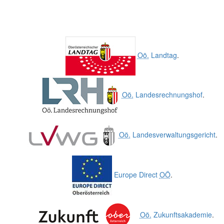
Oö.
Landtag
.
Oö.
Landesrechnungshof
.
Oö.
Landesverwaltungsgericht
.
Europe Direct
OÖ
.
Oö.
Zukunftsakademie
.