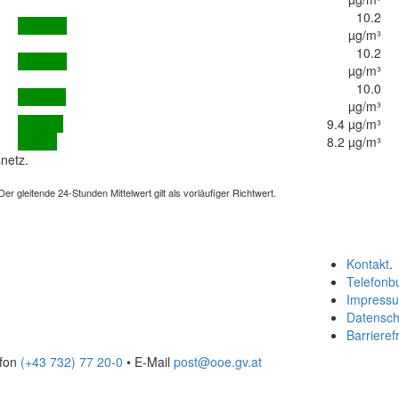
10.2
µg/m³
10.2
µg/m³
10.0
µg/m³
9.4 µg/m³
8.2 µg/m³
netz.
 gleitende 24-Stunden Mittelwert gilt als vorläufiger Richtwert.
Kontakt
.
Telefonb
Impress
Datensch
Barrierefr
efon
(+43 732) 77 20-0
• E-Mail
post@ooe.gv.at