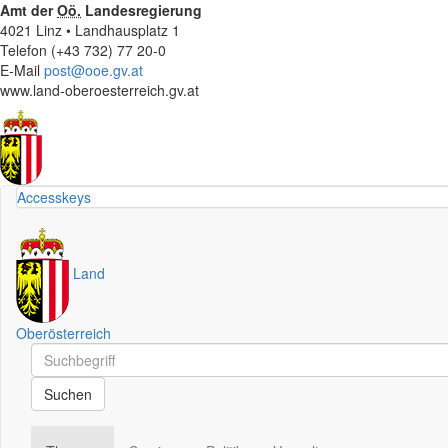
Amt der
Oö.
Landesregierung
4021 Linz • Landhausplatz 1
Telefon (+43 732) 77 20-0
E-Mail
post@ooe.gv.at
www.land-oberoesterreich.gv.at
Accesskeys
Land
Oberösterreich
Schnellsuche
Schnellsuche
Suchen