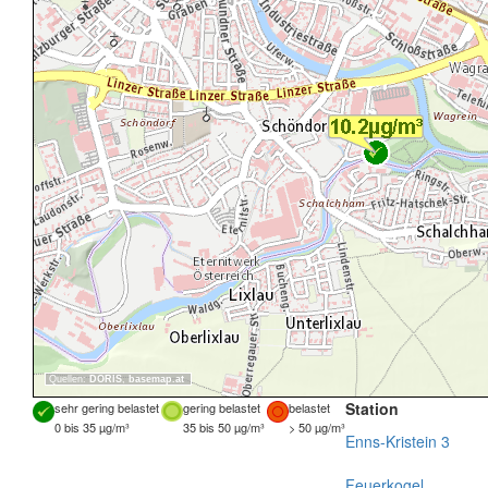
Quellen:
DORIS
,
basemap.at
Station
sehr gering belastet
gering belastet
belastet
0 bis 35 µg/m³
35 bis 50 µg/m³
> 50 µg/m³
Enns-Kristein 3
Feuerkogel