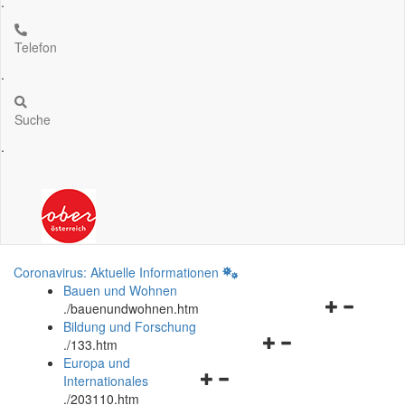
.
Telefon
.
Suche
.
Coronavirus: Aktuelle Informationen
Bauen und Wohnen
Navigationsm
.
/bauenundwohnen.htm
öffnen
Bildung und Forschung
Navigationsmenü
und
.
/133.htm
öffnen
schließen
Europa und
Navigationsmenü
und
Internationales
öffnen
schließen
.
/203110.htm