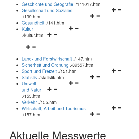
und
Geschichte und Geografie
.
/141017.htm
schließen
Navigationsm
Gesellschaft und Soziales
Navigationsmenü
öffnen
.
/139.htm
öffnen
und
Gesundheit
.
/141.htm
Navigationsmenü
und
schließen
Kultur
Navigationsmenü
öffnen
schließen
.
/kultur.htm
öffnen
und
Navigationsmenü
und
schließen
öffnen
schließen
Land- und Forstwirtschaft
.
/147.htm
und
Sicherheit und Ordnung
.
/89557.htm
schließen
Navigationsm
Sport und Freizeit
.
/151.htm
Navigationsmenü
öffnen
Statistik
.
/statistik.htm
Navigationsmenü
öffnen
und
Umwelt
Navigationsmenü
öffnen
und
schließen
und Natur
öffnen
und
schließen
.
/153.htm
und
schließen
Verkehr
.
/155.htm
schließen
Navigationsm
Wirtschaft, Arbeit und Tourismus
Navigationsmenü
öffnen
.
/157.htm
öffnen
und
und
schließen
Aktuelle Messwerte
schließen