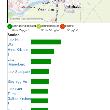
Quellen:
DORIS
,
basemap.at
sehr gering belastet
gering belastet
belastet
0 bis 35 µg/m³
35 bis 50 µg/m³
> 50 µg/m³
Station
Linz-Neue
Welt
Enns-Kristein
3
Linz-
Römerberg
Linz-Stadtpark
Steyregg-Au
Linz-24er-
Turm
Gallneukirchen
3