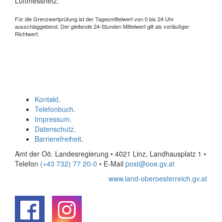
Luftmessnetz.
Für die Grenzwertprüfung ist der Tagesmittelwert von 0 bis 24 Uhr
ausschlaggebend. Der gleitende 24-Stunden Mittelwert gilt als vorläufiger
Richtwert.
Kontakt
.
Telefonbuch
.
Impressum
.
Datenschutz
.
Barrierefreiheit
.
Amt der Oö. Landesregierung • 4021 Linz, Landhausplatz 1
•
Telefon
(+43 732) 77 20-0
• E-Mail
post@ooe.gv.at
www.land-oberoesterreich.gv.at