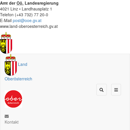
Amt der
Oö.
Landesregierung
4021 Linz • Landhausplatz 1
Telefon (+43 732) 77 20-0
E-Mail
post@ooe.gv.at
www.land-oberoesterreich.gv.at
Land
Oberösterreich
Kontakt