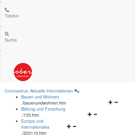
.
Telefon
.
Suche
.
Coronavirus: Aktuelle Informationen
Bauen und Wohnen
Navigationsm
.
/bauenundwohnen.htm
öffnen
Bildung und Forschung
Navigationsmenü
und
.
/133.htm
öffnen
schließen
Europa und
Navigationsmenü
und
Internationales
öffnen
schließen
.
/203110.htm