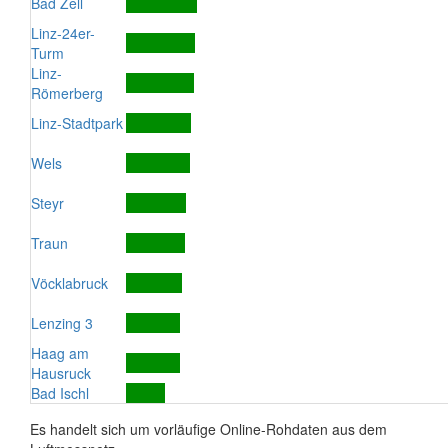
Bad Zell
Linz-24er-
Turm
Linz-
Römerberg
Linz-Stadtpark
Wels
Steyr
Traun
Vöcklabruck
Lenzing 3
Haag am
Hausruck
Bad Ischl
Es handelt sich um vorläufige Online-Rohdaten aus dem