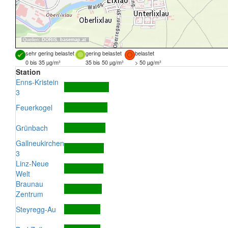
Quellen:
DORIS
,
basemap.at
sehr gering belastet
gering belastet
belastet
0 bis 35 µg/m³
35 bis 50 µg/m³
> 50 µg/m³
Station
Enns-Kristein
3
Feuerkogel
Grünbach
Gallneukirchen
3
Linz-Neue
Welt
Braunau
Zentrum
Steyregg-Au