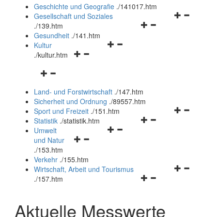
und
Geschichte und Geografie
.
/141017.htm
schließen
Navigationsm
Gesellschaft und Soziales
Navigationsmenü
öffnen
.
/139.htm
öffnen
und
Gesundheit
.
/141.htm
Navigationsmenü
und
schließen
Kultur
Navigationsmenü
öffnen
schließen
.
/kultur.htm
öffnen
und
Navigationsmenü
und
schließen
öffnen
schließen
Land- und Forstwirtschaft
.
/147.htm
und
Sicherheit und Ordnung
.
/89557.htm
schließen
Navigationsm
Sport und Freizeit
.
/151.htm
Navigationsmenü
öffnen
Statistik
.
/statistik.htm
Navigationsmenü
öffnen
und
Umwelt
Navigationsmenü
öffnen
und
schließen
und Natur
öffnen
und
schließen
.
/153.htm
und
schließen
Verkehr
.
/155.htm
schließen
Navigationsm
Wirtschaft, Arbeit und Tourismus
Navigationsmenü
öffnen
.
/157.htm
öffnen
und
und
schließen
Aktuelle Messwerte
schließen