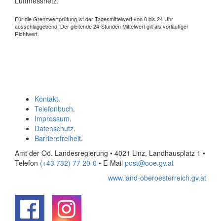
Luftmessnetz.
Für die Grenzwertprüfung ist der Tagesmittelwert von 0 bis 24 Uhr
ausschlaggebend. Der gleitende 24-Stunden Mittelwert gilt als vorläufiger
Richtwert.
Kontakt
.
Telefonbuch
.
Impressum
.
Datenschutz
.
Barrierefreiheit
.
Amt der Oö. Landesregierung • 4021 Linz, Landhausplatz 1
•
Telefon
(+43 732) 77 20-0
• E-Mail
post@ooe.gv.at
www.land-oberoesterreich.gv.at