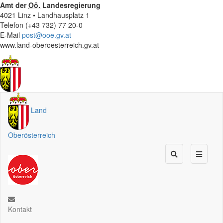
Amt der
Oö.
Landesregierung
4021 Linz • Landhausplatz 1
Telefon (+43 732) 77 20-0
E-Mail
post@ooe.gv.at
www.land-oberoesterreich.gv.at
Land
Oberösterreich
Kontakt