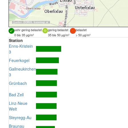
Quellen:
DORIS
,
basemap.at
sehr gering belastet
gering belastet
belastet
0 bis 35 µg/m³
35 bis 50 µg/m³
> 50 µg/m³
Station
Enns-Kristein
3
Feuerkogel
Gallneukirchen
3
Grünbach
Bad Zell
Linz-Neue
Welt
Steyregg-Au
Braunau