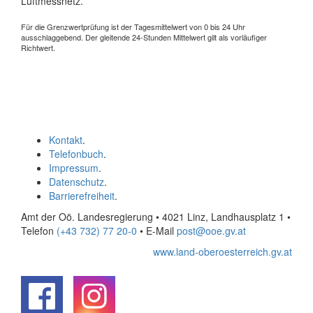
Luftmessnetz.
Für die Grenzwertprüfung ist der Tagesmittelwert von 0 bis 24 Uhr
ausschlaggebend. Der gleitende 24-Stunden Mittelwert gilt als vorläufiger
Richtwert.
Kontakt
.
Telefonbuch
.
Impressum
.
Datenschutz
.
Barrierefreiheit
.
Amt der Oö. Landesregierung • 4021 Linz, Landhausplatz 1
•
Telefon
(+43 732) 77 20-0
• E-Mail
post@ooe.gv.at
www.land-oberoesterreich.gv.at