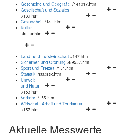
und
Geschichte und Geografie
.
/141017.htm
schließen
Navigationsm
Gesellschaft und Soziales
Navigationsmenü
öffnen
.
/139.htm
öffnen
und
Gesundheit
.
/141.htm
Navigationsmenü
und
schließen
Kultur
Navigationsmenü
öffnen
schließen
.
/kultur.htm
öffnen
und
Navigationsmenü
und
schließen
öffnen
schließen
Land- und Forstwirtschaft
.
/147.htm
und
Sicherheit und Ordnung
.
/89557.htm
schließen
Navigationsm
Sport und Freizeit
.
/151.htm
Navigationsmenü
öffnen
Statistik
.
/statistik.htm
Navigationsmenü
öffnen
und
Umwelt
Navigationsmenü
öffnen
und
schließen
und Natur
öffnen
und
schließen
.
/153.htm
und
schließen
Verkehr
.
/155.htm
schließen
Navigationsm
Wirtschaft, Arbeit und Tourismus
Navigationsmenü
öffnen
.
/157.htm
öffnen
und
und
schließen
Aktuelle Messwerte
schließen