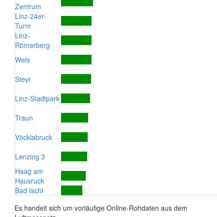
Zentrum
Linz-24er-
Turm
Linz-
Römerberg
Wels
Steyr
Linz-Stadtpark
Traun
Vöcklabruck
Lenzing 3
Haag am
Hausruck
Bad Ischl
Es handelt sich um vorläufige Online-Rohdaten aus dem