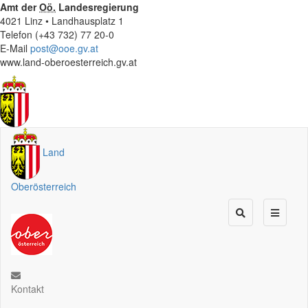
Amt der
Oö.
Landesregierung
4021 Linz • Landhausplatz 1
Telefon (+43 732) 77 20-0
E-Mail
post@ooe.gv.at
www.land-oberoesterreich.gv.at
Land
Oberösterreich
Kontakt