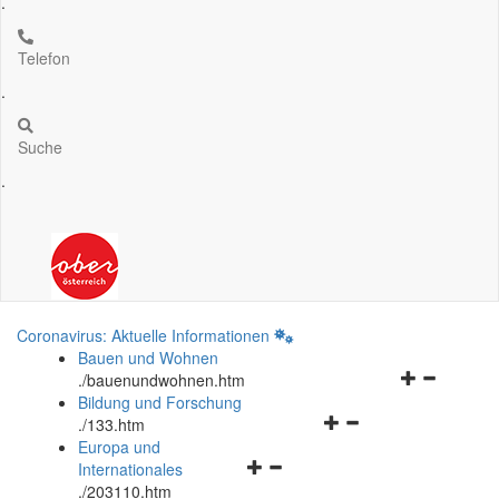
.
Telefon
.
Suche
.
Coronavirus: Aktuelle Informationen
Bauen und Wohnen
Navigationsm
.
/bauenundwohnen.htm
öffnen
Bildung und Forschung
Navigationsmenü
und
.
/133.htm
öffnen
schließen
Europa und
Navigationsmenü
und
Internationales
öffnen
schließen
.
/203110.htm