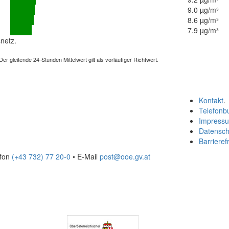
9.0 µg/m³
8.6 µg/m³
7.9 µg/m³
netz.
 gleitende 24-Stunden Mittelwert gilt als vorläufiger Richtwert.
Kontakt
.
Telefonb
Impress
Datensch
Barrierefr
efon
(+43 732) 77 20-0
• E-Mail
post@ooe.gv.at