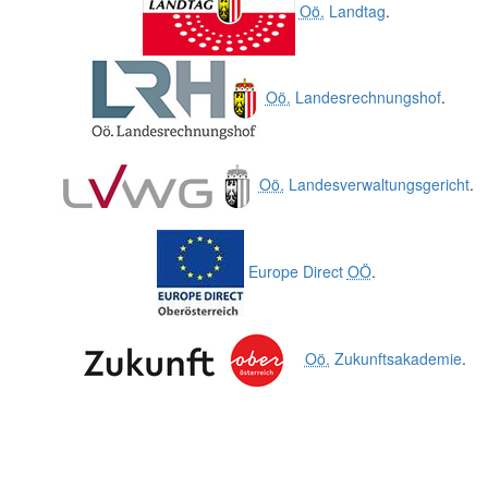
Oö.
Landtag
.
Oö.
Landesrechnungshof
.
Oö.
Landesverwaltungsgericht
.
Europe Direct
OÖ
.
Oö.
Zukunftsakademie
.