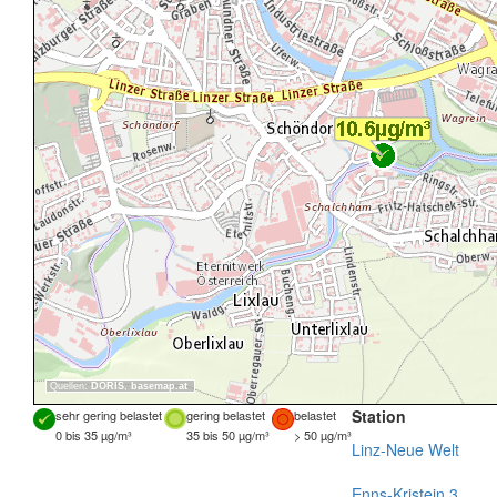
Quellen:
DORIS
,
basemap.at
Station
sehr gering belastet
gering belastet
belastet
0 bis 35 µg/m³
35 bis 50 µg/m³
> 50 µg/m³
Linz-Neue Welt
Enns-Kristein 3