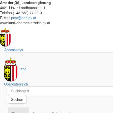
Amt der
Oö.
Landesregierung
4021 Linz • Landhausplatz 1
Telefon (+43 732) 77 20-0
E-Mail
post@ooe.gv.at
www.land-oberoesterreich.gv.at
Accesskeys
Land
Oberösterreich
Schnellsuche
Schnellsuche
Suchen