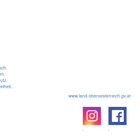
uch
.
um
.
utz
.
eiheit
.
www.land-oberoesterreich.gv.at
.
.