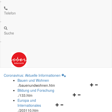
.
Telefon
.
Suche
.
Coronavirus: Aktuelle Informationen
Bauen und Wohnen
Navigationsm
.
/bauenundwohnen.htm
öffnen
Bildung und Forschung
Navigationsmenü
und
.
/133.htm
öffnen
schließen
Europa und
Navigationsmenü
und
Internationales
öffnen
schließen
.
/203110.htm