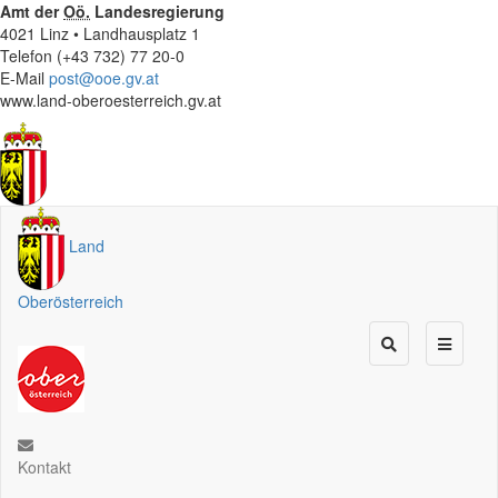
Amt der
Oö.
Landesregierung
4021 Linz • Landhausplatz 1
Telefon (+43 732) 77 20-0
E-Mail
post@ooe.gv.at
www.land-oberoesterreich.gv.at
Land
Oberösterreich
Kontakt