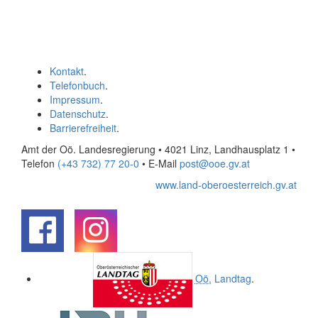
Kontakt
.
Telefonbuch
.
Impressum
.
Datenschutz
.
Barrierefreiheit
.
Amt der Oö. Landesregierung • 4021 Linz, Landhausplatz 1
•
Telefon
(+43 732) 77 20-0
• E-Mail
post@ooe.gv.at
www.land-oberoesterreich.gv.at
.
.
Oö.
Landtag
.