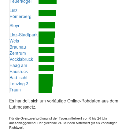
Feuerkogel
Linz-
Römerberg
Steyr
Linz-Stadtpark
Wels
Braunau
Zentrum
Vöcklabruck
Haag am
Hausruck
Bad Ischl
Lenzing 3
Traun
Es handelt sich um vorläufige Online-Rohdaten aus dem
Luftmessnetz.
Für die Grenzwertprüfung ist der Tagesmittelwert von 0 bis 24 Uhr
ausschlaggebend. Der gleitende 24-Stunden Mittelwert gilt als vorläufiger
Richtwert.