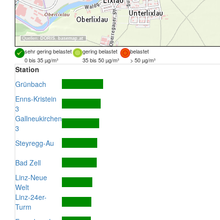
Quellen:
DORIS
,
basemap.at
sehr gering belastet
gering belastet
belastet
0 bis 35 µg/m³
35 bis 50 µg/m³
> 50 µg/m³
Station
Grünbach
Enns-Kristein
3
Gallneukirchen
3
Steyregg-Au
Bad Zell
Linz-Neue
Welt
Linz-24er-
Turm