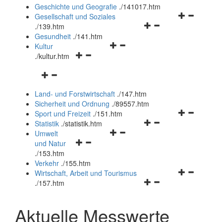
und
Geschichte und Geografie
.
/141017.htm
schließen
Navigationsm
Gesellschaft und Soziales
Navigationsmenü
öffnen
.
/139.htm
öffnen
und
Gesundheit
.
/141.htm
Navigationsmenü
und
schließen
Kultur
Navigationsmenü
öffnen
schließen
.
/kultur.htm
öffnen
und
Navigationsmenü
und
schließen
öffnen
schließen
Land- und Forstwirtschaft
.
/147.htm
und
Sicherheit und Ordnung
.
/89557.htm
schließen
Navigationsm
Sport und Freizeit
.
/151.htm
Navigationsmenü
öffnen
Statistik
.
/statistik.htm
Navigationsmenü
öffnen
und
Umwelt
Navigationsmenü
öffnen
und
schließen
und Natur
öffnen
und
schließen
.
/153.htm
und
schließen
Verkehr
.
/155.htm
schließen
Navigationsm
Wirtschaft, Arbeit und Tourismus
Navigationsmenü
öffnen
.
/157.htm
öffnen
und
und
schließen
Aktuelle Messwerte
schließen