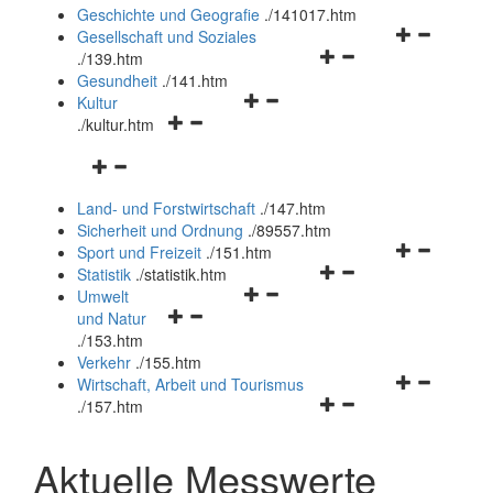
und
Geschichte und Geografie
.
/141017.htm
schließen
Navigationsm
Gesellschaft und Soziales
Navigationsmenü
öffnen
.
/139.htm
öffnen
und
Gesundheit
.
/141.htm
Navigationsmenü
und
schließen
Kultur
Navigationsmenü
öffnen
schließen
.
/kultur.htm
öffnen
und
Navigationsmenü
und
schließen
öffnen
schließen
Land- und Forstwirtschaft
.
/147.htm
und
Sicherheit und Ordnung
.
/89557.htm
schließen
Navigationsm
Sport und Freizeit
.
/151.htm
Navigationsmenü
öffnen
Statistik
.
/statistik.htm
Navigationsmenü
öffnen
und
Umwelt
Navigationsmenü
öffnen
und
schließen
und Natur
öffnen
und
schließen
.
/153.htm
und
schließen
Verkehr
.
/155.htm
schließen
Navigationsm
Wirtschaft, Arbeit und Tourismus
Navigationsmenü
öffnen
.
/157.htm
öffnen
und
und
schließen
Aktuelle Messwerte
schließen