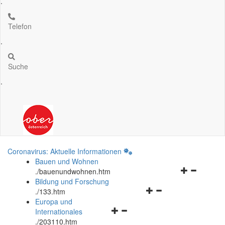
.
Telefon
.
Suche
.
Coronavirus: Aktuelle Informationen
Bauen und Wohnen
Navigationsm
.
/bauenundwohnen.htm
öffnen
Bildung und Forschung
Navigationsmenü
und
.
/133.htm
öffnen
schließen
Europa und
Navigationsmenü
und
Internationales
öffnen
schließen
.
/203110.htm