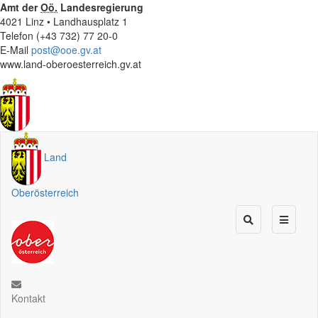
Amt der
Oö.
Landesregierung
4021 Linz • Landhausplatz 1
Telefon (+43 732) 77 20-0
E-Mail
post@ooe.gv.at
www.land-oberoesterreich.gv.at
Land
Oberösterreich
Kontakt