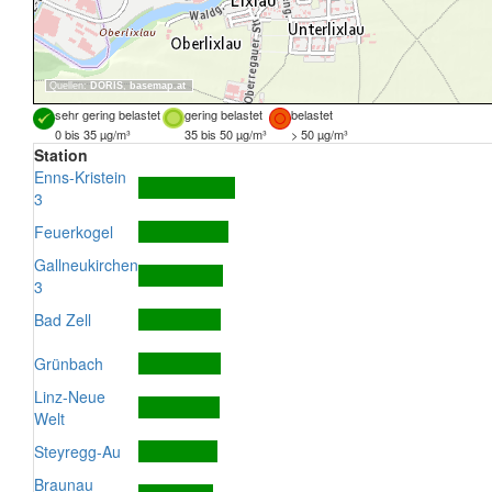
Quellen:
DORIS
,
basemap.at
sehr gering belastet
gering belastet
belastet
0 bis 35 µg/m³
35 bis 50 µg/m³
> 50 µg/m³
Station
Enns-Kristein
3
Feuerkogel
Gallneukirchen
3
Bad Zell
Grünbach
Linz-Neue
Welt
Steyregg-Au
Braunau