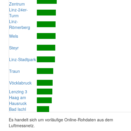
Zentrum
Linz-24er-
Turm
Linz-
Römerberg
Wels
Steyr
Linz-Stadtpark
Traun
Vöcklabruck
Lenzing 3
Haag am
Hausruck
Bad Ischl
Es handelt sich um vorläufige Online-Rohdaten aus dem
Luftmessnetz.