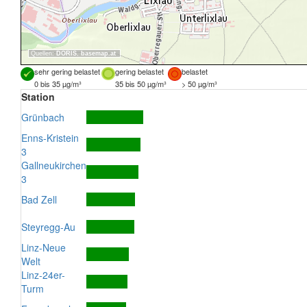
Quellen:
DORIS
,
basemap.at
sehr gering belastet
gering belastet
belastet
0 bis 35 µg/m³
35 bis 50 µg/m³
> 50 µg/m³
Station
Grünbach
Enns-Kristein
3
Gallneukirchen
3
Bad Zell
Steyregg-Au
Linz-Neue
Welt
Linz-24er-
Turm