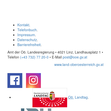
Kontakt
.
Telefonbuch
.
Impressum
.
Datenschutz
.
Barrierefreiheit
.
Amt der Oö. Landesregierung • 4021 Linz, Landhausplatz 1
•
Telefon
(+43 732) 77 20-0
• E-Mail
post@ooe.gv.at
www.land-oberoesterreich.gv.at
.
.
Oö.
Landtag
.