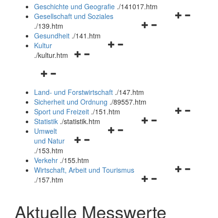
und
Geschichte und Geografie
.
/141017.htm
schließen
Navigationsm
Gesellschaft und Soziales
Navigationsmenü
öffnen
.
/139.htm
öffnen
und
Gesundheit
.
/141.htm
Navigationsmenü
und
schließen
Kultur
Navigationsmenü
öffnen
schließen
.
/kultur.htm
öffnen
und
Navigationsmenü
und
schließen
öffnen
schließen
Land- und Forstwirtschaft
.
/147.htm
und
Sicherheit und Ordnung
.
/89557.htm
schließen
Navigationsm
Sport und Freizeit
.
/151.htm
Navigationsmenü
öffnen
Statistik
.
/statistik.htm
Navigationsmenü
öffnen
und
Umwelt
Navigationsmenü
öffnen
und
schließen
und Natur
öffnen
und
schließen
.
/153.htm
und
schließen
Verkehr
.
/155.htm
schließen
Navigationsm
Wirtschaft, Arbeit und Tourismus
Navigationsmenü
öffnen
.
/157.htm
öffnen
und
und
schließen
Aktuelle Messwerte
schließen