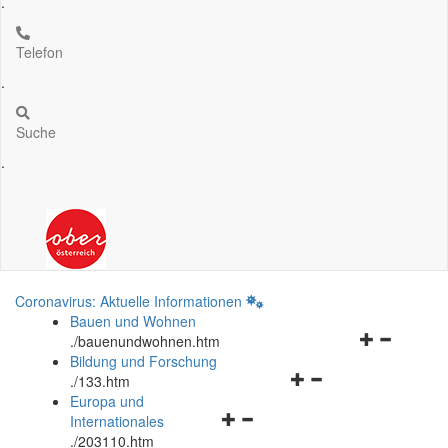
.
Telefon
.
Suche
.
Coronavirus: Aktuelle Informationen
Bauen und Wohnen
Navigationsm
.
/bauenundwohnen.htm
öffnen
Bildung und Forschung
Navigationsmenü
und
.
/133.htm
öffnen
schließen
Europa und
Navigationsmenü
und
Internationales
öffnen
schließen
.
/203110.htm