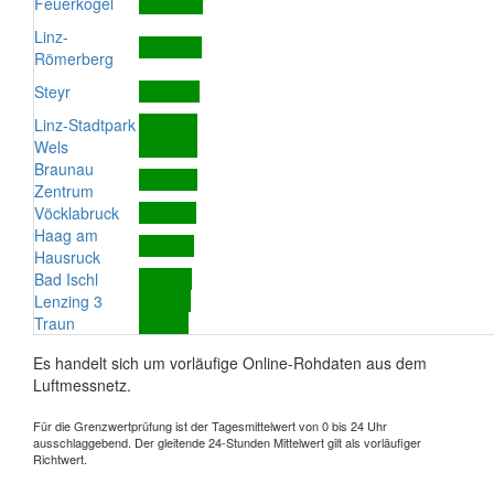
Feuerkogel
Linz-
Römerberg
Steyr
Linz-Stadtpark
Wels
Braunau
Zentrum
Vöcklabruck
Haag am
Hausruck
Bad Ischl
Lenzing 3
Traun
Es handelt sich um vorläufige Online-Rohdaten aus dem
Luftmessnetz.
Für die Grenzwertprüfung ist der Tagesmittelwert von 0 bis 24 Uhr
ausschlaggebend. Der gleitende 24-Stunden Mittelwert gilt als vorläufiger
Richtwert.