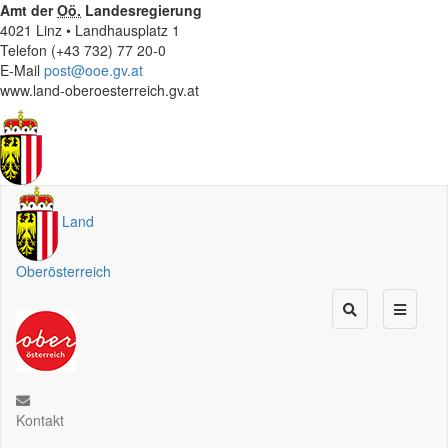
Amt der
Oö.
Landesregierung
4021 Linz • Landhausplatz 1
Telefon (+43 732) 77 20-0
E-Mail
post@ooe.gv.at
www.land-oberoesterreich.gv.at
Land
Oberösterreich
Kontakt