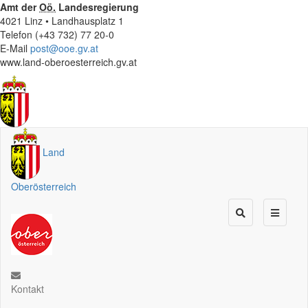
Amt der
Oö.
Landesregierung
4021 Linz • Landhausplatz 1
Telefon (+43 732) 77 20-0
E-Mail
post@ooe.gv.at
www.land-oberoesterreich.gv.at
Land
Oberösterreich
Kontakt