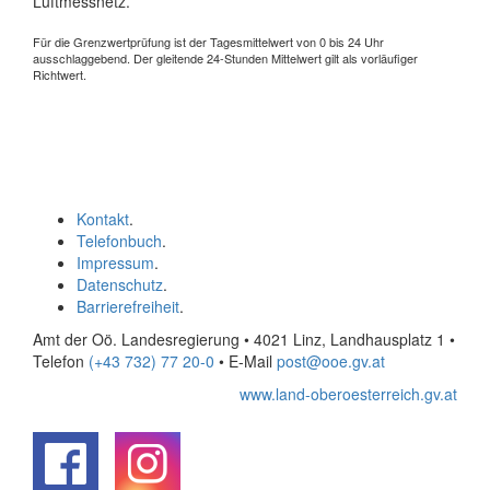
Luftmessnetz.
Für die Grenzwertprüfung ist der Tagesmittelwert von 0 bis 24 Uhr
ausschlaggebend. Der gleitende 24-Stunden Mittelwert gilt als vorläufiger
Richtwert.
Kontakt
.
Telefonbuch
.
Impressum
.
Datenschutz
.
Barrierefreiheit
.
Amt der Oö. Landesregierung • 4021 Linz, Landhausplatz 1
•
Telefon
(+43 732) 77 20-0
• E-Mail
post@ooe.gv.at
www.land-oberoesterreich.gv.at