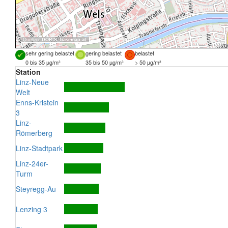
Quellen:
DORIS
,
basemap.at
sehr gering belastet
gering belastet
belastet
0 bis 35 µg/m³
35 bis 50 µg/m³
> 50 µg/m³
Station
Linz-Neue
Welt
Enns-Kristein
3
Linz-
Römerberg
Linz-Stadtpark
Linz-24er-
Turm
Steyregg-Au
Lenzing 3