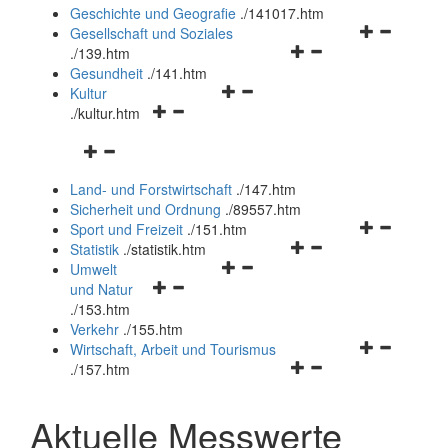
und
Geschichte und Geografie
.
/141017.htm
schließen
Navigationsm
Gesellschaft und Soziales
Navigationsmenü
öffnen
.
/139.htm
öffnen
und
Gesundheit
.
/141.htm
Navigationsmenü
und
schließen
Kultur
Navigationsmenü
öffnen
schließen
.
/kultur.htm
öffnen
und
Navigationsmenü
und
schließen
öffnen
schließen
Land- und Forstwirtschaft
.
/147.htm
und
Sicherheit und Ordnung
.
/89557.htm
schließen
Navigationsm
Sport und Freizeit
.
/151.htm
Navigationsmenü
öffnen
Statistik
.
/statistik.htm
Navigationsmenü
öffnen
und
Umwelt
Navigationsmenü
öffnen
und
schließen
und Natur
öffnen
und
schließen
.
/153.htm
und
schließen
Verkehr
.
/155.htm
schließen
Navigationsm
Wirtschaft, Arbeit und Tourismus
Navigationsmenü
öffnen
.
/157.htm
öffnen
und
und
schließen
Aktuelle Messwerte
schließen