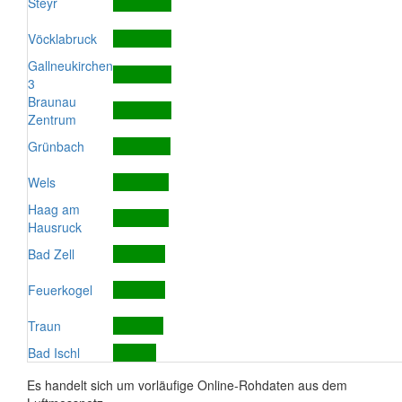
Steyr
Vöcklabruck
Gallneukirchen
3
Braunau
Zentrum
Grünbach
Wels
Haag am
Hausruck
Bad Zell
Feuerkogel
Traun
Bad Ischl
Es handelt sich um vorläufige Online-Rohdaten aus dem