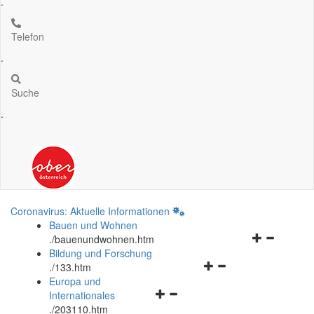
.
Telefon
.
Suche
.
Coronavirus: Aktuelle Informationen
Bauen und Wohnen
Navigationsm
.
/bauenundwohnen.htm
öffnen
Bildung und Forschung
Navigationsmenü
und
.
/133.htm
öffnen
schließen
Europa und
Navigationsmenü
und
Internationales
öffnen
schließen
.
/203110.htm