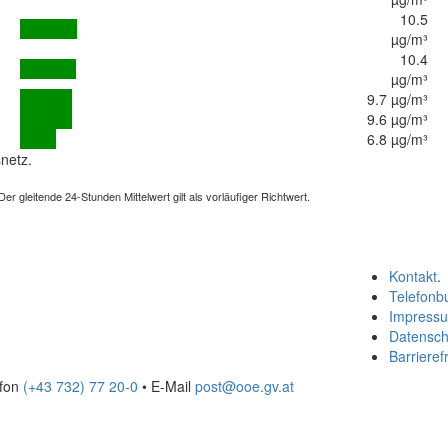
10.5
µg/m³
10.4
µg/m³
9.7 µg/m³
9.6 µg/m³
6.8 µg/m³
netz.
 gleitende 24-Stunden Mittelwert gilt als vorläufiger Richtwert.
Kontakt
.
Telefonb
Impress
Datensch
Barrierefr
efon
(+43 732) 77 20-0
• E-Mail
post@ooe.gv.at