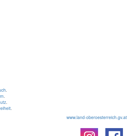
uch
.
um
.
utz
.
eiheit
.
www.land-oberoesterreich.gv.at