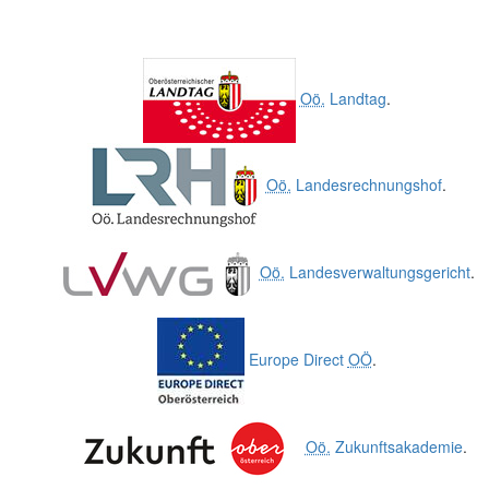
Oö.
Landtag
.
Oö.
Landesrechnungshof
.
Oö.
Landesverwaltungsgericht
.
Europe Direct
OÖ
.
Oö.
Zukunftsakademie
.