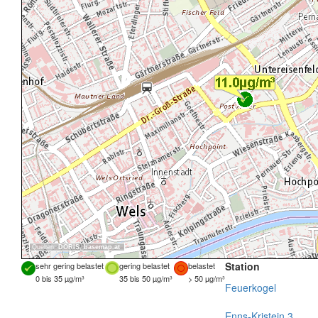
Quellen:
DORIS
,
basemap.at
Station
sehr gering belastet
gering belastet
belastet
0 bis 35 µg/m³
35 bis 50 µg/m³
> 50 µg/m³
Feuerkogel
Enns-Kristein 3