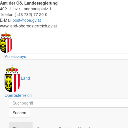
Amt der
Oö.
Landesregierung
4021 Linz • Landhausplatz 1
Telefon (+43 732) 77 20-0
E-Mail
post@ooe.gv.at
www.land-oberoesterreich.gv.at
Accesskeys
Land
Oberösterreich
Schnellsuche
Schnellsuche
Suchen