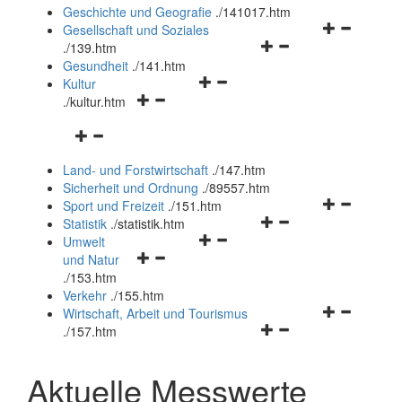
und
Geschichte und Geografie
.
/141017.htm
schließen
Navigationsm
Gesellschaft und Soziales
Navigationsmenü
öffnen
.
/139.htm
öffnen
und
Gesundheit
.
/141.htm
Navigationsmenü
und
schließen
Kultur
Navigationsmenü
öffnen
schließen
.
/kultur.htm
öffnen
und
Navigationsmenü
und
schließen
öffnen
schließen
Land- und Forstwirtschaft
.
/147.htm
und
Sicherheit und Ordnung
.
/89557.htm
schließen
Navigationsm
Sport und Freizeit
.
/151.htm
Navigationsmenü
öffnen
Statistik
.
/statistik.htm
Navigationsmenü
öffnen
und
Umwelt
Navigationsmenü
öffnen
und
schließen
und Natur
öffnen
und
schließen
.
/153.htm
und
schließen
Verkehr
.
/155.htm
schließen
Navigationsm
Wirtschaft, Arbeit und Tourismus
Navigationsmenü
öffnen
.
/157.htm
öffnen
und
und
schließen
Aktuelle Messwerte
schließen