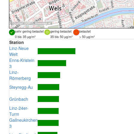
Quellen:
DORIS
,
basemap.at
sehr gering belastet
gering belastet
belastet
0 bis 35 µg/m³
35 bis 50 µg/m³
> 50 µg/m³
Station
Linz-Neue
Welt
Enns-Kristein
3
Linz-
Römerberg
Steyregg-Au
Grünbach
Linz-24er-
Turm
Gallneukirchen
3