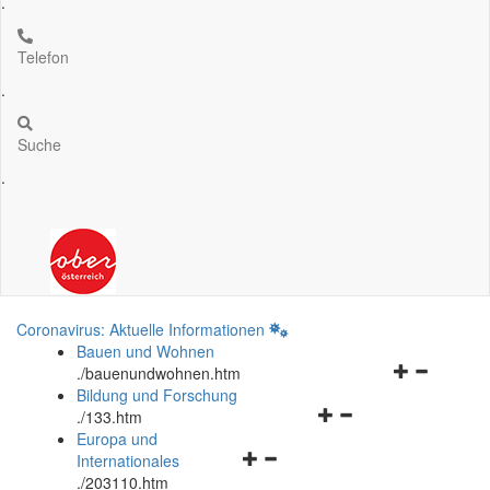
.
Telefon
.
Suche
.
Coronavirus: Aktuelle Informationen
Bauen und Wohnen
Navigationsm
.
/bauenundwohnen.htm
öffnen
Bildung und Forschung
Navigationsmenü
und
.
/133.htm
öffnen
schließen
Europa und
Navigationsmenü
und
Internationales
öffnen
schließen
.
/203110.htm