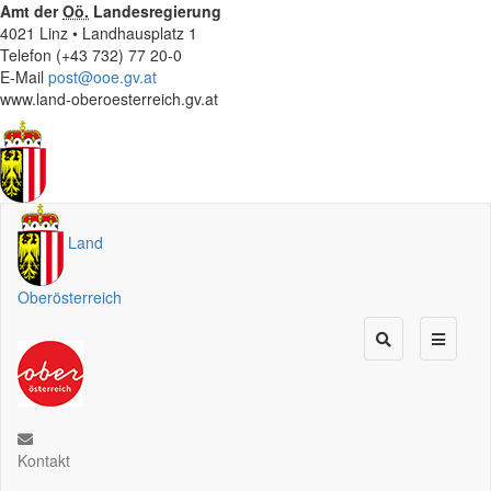
Amt der
Oö.
Landesregierung
4021 Linz • Landhausplatz 1
Telefon (+43 732) 77 20-0
E-Mail
post@ooe.gv.at
www.land-oberoesterreich.gv.at
Land
Oberösterreich
Kontakt