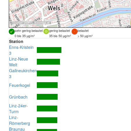
Quellen:
DORIS
,
basemap.at
sehr gering belastet
gering belastet
belastet
0 bis 35 µg/m³
35 bis 50 µg/m³
> 50 µg/m³
Station
Enns-Kristein
3
Linz-Neue
Welt
Gallneukirchen
3
Feuerkogel
Grünbach
Linz-24er-
Turm
Linz-
Römerberg
Braunau