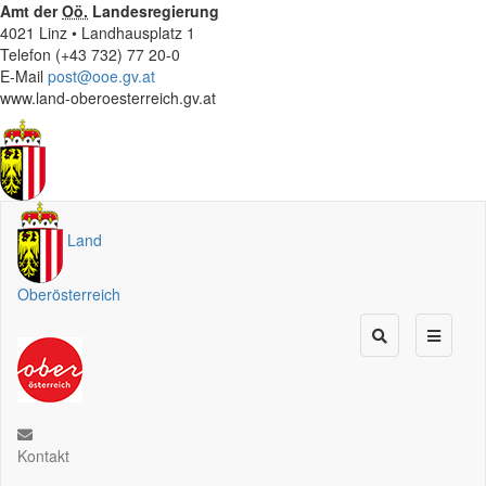
Amt der
Oö.
Landesregierung
4021 Linz • Landhausplatz 1
Telefon (+43 732) 77 20-0
E-Mail
post@ooe.gv.at
www.land-oberoesterreich.gv.at
Land
Oberösterreich
Kontakt