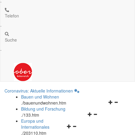
.
Telefon
.
Suche
.
Coronavirus: Aktuelle Informationen
Bauen und Wohnen
Navigationsm
.
/bauenundwohnen.htm
öffnen
Bildung und Forschung
Navigationsmenü
und
.
/133.htm
öffnen
schließen
Europa und
Navigationsmenü
und
Internationales
öffnen
schließen
.
/203110.htm