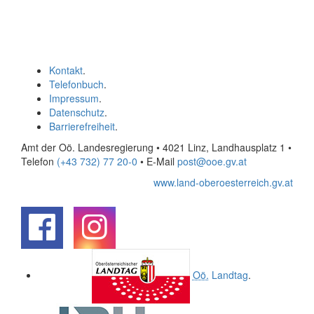
Kontakt
.
Telefonbuch
.
Impressum
.
Datenschutz
.
Barrierefreiheit
.
Amt der Oö. Landesregierung • 4021 Linz, Landhausplatz 1
•
Telefon
(+43 732) 77 20-0
• E-Mail
post@ooe.gv.at
www.land-oberoesterreich.gv.at
.
.
Oö.
Landtag
.