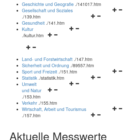
und
Geschichte und Geografie
.
/141017.htm
schließen
Navigationsm
Gesellschaft und Soziales
Navigationsmenü
öffnen
.
/139.htm
öffnen
und
Gesundheit
.
/141.htm
Navigationsmenü
und
schließen
Kultur
Navigationsmenü
öffnen
schließen
.
/kultur.htm
öffnen
und
Navigationsmenü
und
schließen
öffnen
schließen
Land- und Forstwirtschaft
.
/147.htm
und
Sicherheit und Ordnung
.
/89557.htm
schließen
Navigationsm
Sport und Freizeit
.
/151.htm
Navigationsmenü
öffnen
Statistik
.
/statistik.htm
Navigationsmenü
öffnen
und
Umwelt
Navigationsmenü
öffnen
und
schließen
und Natur
öffnen
und
schließen
.
/153.htm
und
schließen
Verkehr
.
/155.htm
schließen
Navigationsm
Wirtschaft, Arbeit und Tourismus
Navigationsmenü
öffnen
.
/157.htm
öffnen
und
und
schließen
Aktuelle Messwerte
schließen