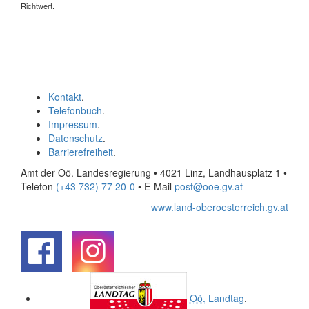
Richtwert.
Kontakt
.
Telefonbuch
.
Impressum
.
Datenschutz
.
Barrierefreiheit
.
Amt der Oö. Landesregierung • 4021 Linz, Landhausplatz 1
•
Telefon
(+43 732) 77 20-0
• E-Mail
post@ooe.gv.at
www.land-oberoesterreich.gv.at
.
.
Oö.
Landtag
.