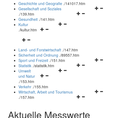
und
Geschichte und Geografie
.
/141017.htm
schließen
Navigationsm
Gesellschaft und Soziales
Navigationsmenü
öffnen
.
/139.htm
öffnen
und
Gesundheit
.
/141.htm
Navigationsmenü
und
schließen
Kultur
Navigationsmenü
öffnen
schließen
.
/kultur.htm
öffnen
und
Navigationsmenü
und
schließen
öffnen
schließen
Land- und Forstwirtschaft
.
/147.htm
und
Sicherheit und Ordnung
.
/89557.htm
schließen
Navigationsm
Sport und Freizeit
.
/151.htm
Navigationsmenü
öffnen
Statistik
.
/statistik.htm
Navigationsmenü
öffnen
und
Umwelt
Navigationsmenü
öffnen
und
schließen
und Natur
öffnen
und
schließen
.
/153.htm
und
schließen
Verkehr
.
/155.htm
schließen
Navigationsm
Wirtschaft, Arbeit und Tourismus
Navigationsmenü
öffnen
.
/157.htm
öffnen
und
und
schließen
Aktuelle Messwerte
schließen