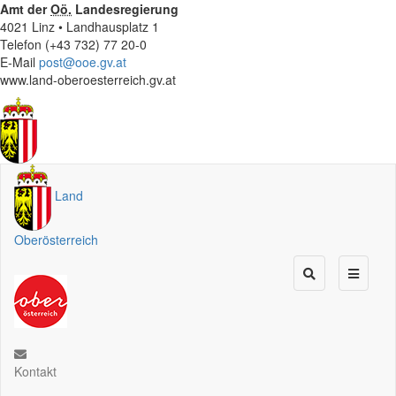
Amt der
Oö.
Landesregierung
4021 Linz • Landhausplatz 1
Telefon (+43 732) 77 20-0
E-Mail
post@ooe.gv.at
www.land-oberoesterreich.gv.at
Land
Oberösterreich
Kontakt