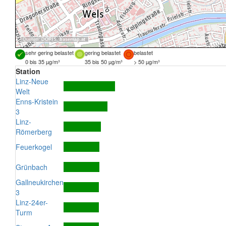
Quellen:
DORIS
,
basemap.at
sehr gering belastet
gering belastet
belastet
0 bis 35 µg/m³
35 bis 50 µg/m³
> 50 µg/m³
Station
Linz-Neue
Welt
Enns-Kristein
3
Linz-
Römerberg
Feuerkogel
Grünbach
Gallneukirchen
3
Linz-24er-
Turm