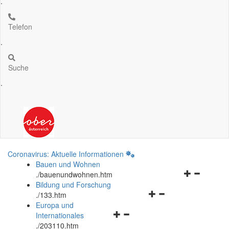
.
Telefon
.
Suche
.
Coronavirus: Aktuelle Informationen
Bauen und Wohnen
Navigationsm
.
/bauenundwohnen.htm
öffnen
Bildung und Forschung
Navigationsmenü
und
.
/133.htm
öffnen
schließen
Europa und
Navigationsmenü
und
Internationales
öffnen
schließen
.
/203110.htm