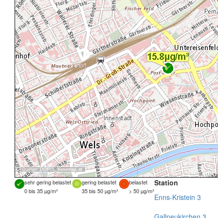
Quellen:
DORIS
,
basemap.at
Station
sehr gering belastet
gering belastet
belastet
0 bis 35 µg/m³
35 bis 50 µg/m³
> 50 µg/m³
Enns-Kristein 3
Gallneukirchen 3