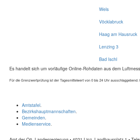
Wels
Vöcklabruck
Haag am Hausruck
Lenzing 3
Bad Ischl
Es handelt sich um vorläufige Online-Rohdaten aus dem Luftmess
Für die Grenzwertprüfung ist der Tagesmittelwert von 0 bis 24 Uhr ausschlaggebend. Der
Amtstafel
.
Bezirkshauptmannschaften
.
Gemeinden
.
Medienservice
.
Amt der Oö. Landesregierung • 4021 Linz, Landhausplatz 1
• Tel