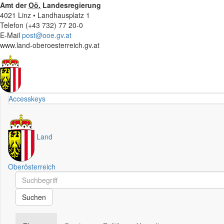
Amt der
Oö.
Landesregierung
4021 Linz • Landhausplatz 1
Telefon (+43 732) 77 20-0
E-Mail
post@ooe.gv.at
www.land-oberoesterreich.gv.at
Accesskeys
Land
Oberösterreich
Schnellsuche
Schnellsuche
Suchen