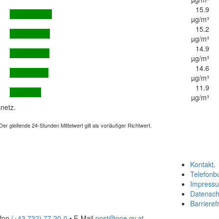
15.9
µg/m³
15.2
µg/m³
14.9
µg/m³
14.6
µg/m³
11.9
µg/m³
netz.
 gleitende 24-Stunden Mittelwert gilt als vorläufiger Richtwert.
Kontakt
.
Telefonb
Impress
Datensch
Barrierefr
efon
(+43 732) 77 20-0
• E-Mail
post@ooe.gv.at