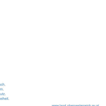
uch
.
um
.
utz
.
eiheit
.
www.land-oberoesterreich.gv.at