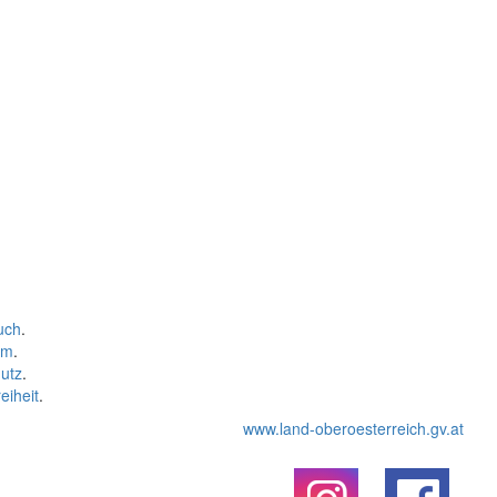
uch
.
um
.
utz
.
eiheit
.
www.land-oberoesterreich.gv.at