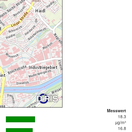
Messwert
18.3
µg/m³
16.8