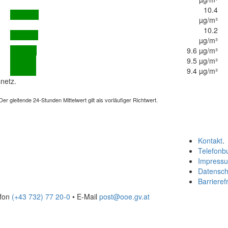
10.4
µg/m³
10.2
µg/m³
9.6 µg/m³
9.5 µg/m³
9.4 µg/m³
netz.
 gleitende 24-Stunden Mittelwert gilt als vorläufiger Richtwert.
Kontakt
.
Telefonb
Impress
Datensch
Barrierefr
efon
(+43 732) 77 20-0
• E-Mail
post@ooe.gv.at