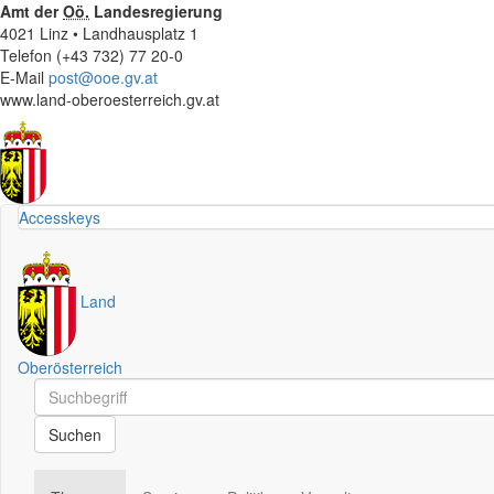
Amt der
Oö.
Landesregierung
4021 Linz • Landhausplatz 1
Telefon (+43 732) 77 20-0
E-Mail
post@ooe.gv.at
www.land-oberoesterreich.gv.at
Accesskeys
Land
Oberösterreich
Schnellsuche
Schnellsuche
Suchen