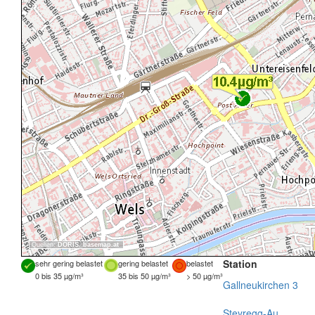
Quellen:
DORIS
,
basemap.at
Station
sehr gering belastet
gering belastet
belastet
0 bis 35 µg/m³
35 bis 50 µg/m³
> 50 µg/m³
Gallneukirchen 3
Steyregg-Au