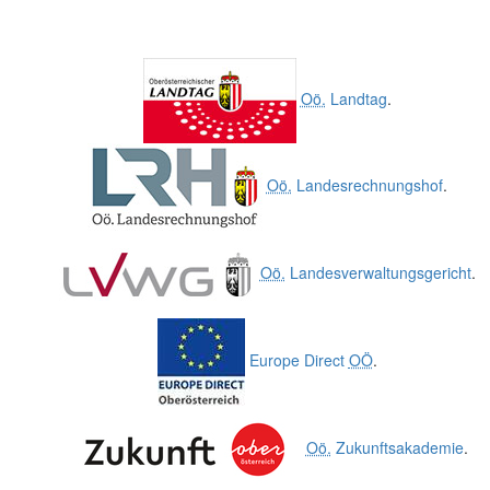
Oö.
Landtag
.
Oö.
Landesrechnungshof
.
Oö.
Landesverwaltungsgericht
.
Europe Direct
OÖ
.
Oö.
Zukunftsakademie
.