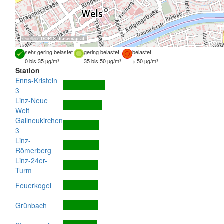
Quellen:
DORIS
,
basemap.at
sehr gering belastet
gering belastet
belastet
0 bis 35 µg/m³
35 bis 50 µg/m³
> 50 µg/m³
Station
Enns-Kristein
3
Linz-Neue
Welt
Gallneukirchen
3
Linz-
Römerberg
Linz-24er-
Turm
Feuerkogel
Grünbach