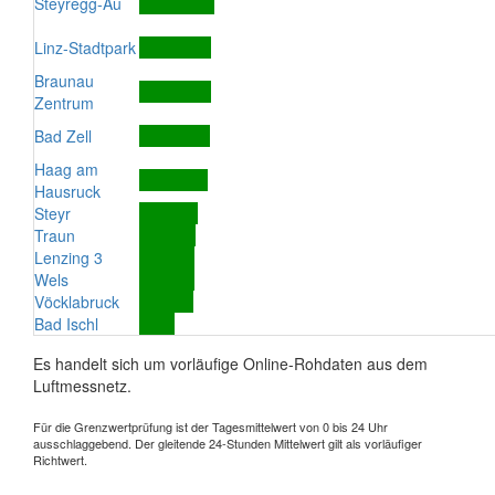
Steyregg-Au
Linz-Stadtpark
Braunau
Zentrum
Bad Zell
Haag am
Hausruck
Steyr
Traun
Lenzing 3
Wels
Vöcklabruck
Bad Ischl
Es handelt sich um vorläufige Online-Rohdaten aus dem
Luftmessnetz.
Für die Grenzwertprüfung ist der Tagesmittelwert von 0 bis 24 Uhr
ausschlaggebend. Der gleitende 24-Stunden Mittelwert gilt als vorläufiger
Richtwert.