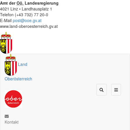
Amt der
Oö.
Landesregierung
4021 Linz • Landhausplatz 1
Telefon (+43 732) 77 20-0
E-Mail
post@ooe.gv.at
www.land-oberoesterreich.gv.at
Land
Oberösterreich
Kontakt