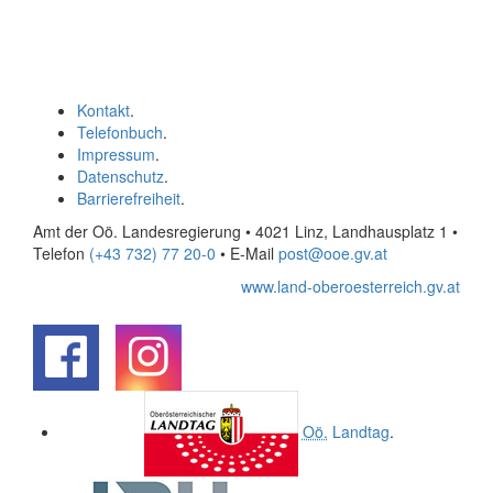
Kontakt
.
Telefonbuch
.
Impressum
.
Datenschutz
.
Barrierefreiheit
.
Amt der Oö. Landesregierung • 4021 Linz, Landhausplatz 1
•
Telefon
(+43 732) 77 20-0
• E-Mail
post@ooe.gv.at
www.land-oberoesterreich.gv.at
.
.
Oö.
Landtag
.