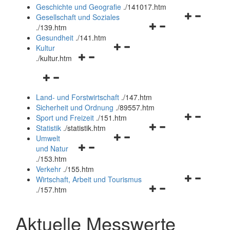
und
Geschichte und Geografie
.
/141017.htm
schließen
Navigationsm
Gesellschaft und Soziales
Navigationsmenü
öffnen
.
/139.htm
öffnen
und
Gesundheit
.
/141.htm
Navigationsmenü
und
schließen
Kultur
Navigationsmenü
öffnen
schließen
.
/kultur.htm
öffnen
und
Navigationsmenü
und
schließen
öffnen
schließen
Land- und Forstwirtschaft
.
/147.htm
und
Sicherheit und Ordnung
.
/89557.htm
schließen
Navigationsm
Sport und Freizeit
.
/151.htm
Navigationsmenü
öffnen
Statistik
.
/statistik.htm
Navigationsmenü
öffnen
und
Umwelt
Navigationsmenü
öffnen
und
schließen
und Natur
öffnen
und
schließen
.
/153.htm
und
schließen
Verkehr
.
/155.htm
schließen
Navigationsm
Wirtschaft, Arbeit und Tourismus
Navigationsmenü
öffnen
.
/157.htm
öffnen
und
und
schließen
Aktuelle Messwerte
schließen