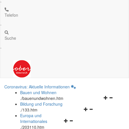
.
Telefon
.
Suche
.
Coronavirus: Aktuelle Informationen
Bauen und Wohnen
Navigationsm
.
/bauenundwohnen.htm
öffnen
Bildung und Forschung
Navigationsmenü
und
.
/133.htm
öffnen
schließen
Europa und
Navigationsmenü
und
Internationales
öffnen
schließen
.
/203110.htm