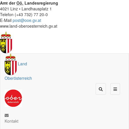
Amt der
Oö.
Landesregierung
4021 Linz • Landhausplatz 1
Telefon (+43 732) 77 20-0
E-Mail
post@ooe.gv.at
www.land-oberoesterreich.gv.at
Land
Oberösterreich
Kontakt