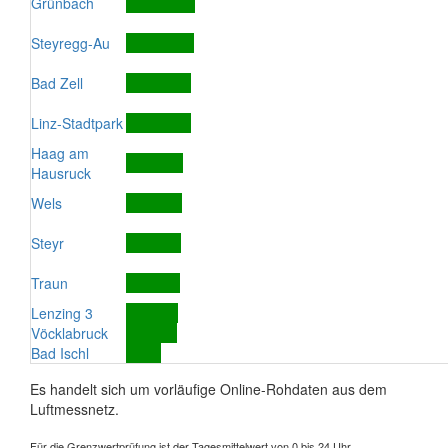
Grünbach
Steyregg-Au
Bad Zell
Linz-Stadtpark
Haag am
Hausruck
Wels
Steyr
Traun
Lenzing 3
Vöcklabruck
Bad Ischl
Es handelt sich um vorläufige Online-Rohdaten aus dem
Luftmessnetz.
Für die Grenzwertprüfung ist der Tagesmittelwert von 0 bis 24 Uhr