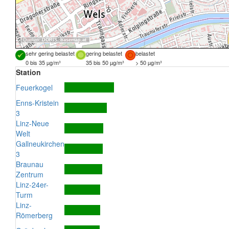
Quellen:
DORIS
,
basemap.at
sehr gering belastet
gering belastet
belastet
0 bis 35 µg/m³
35 bis 50 µg/m³
> 50 µg/m³
Station
Feuerkogel
Enns-Kristein
3
Linz-Neue
Welt
Gallneukirchen
3
Braunau
Zentrum
Linz-24er-
Turm
Linz-
Römerberg