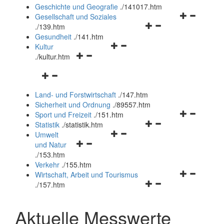
und
Geschichte und Geografie
.
/141017.htm
schließen
Navigationsm
Gesellschaft und Soziales
Navigationsmenü
öffnen
.
/139.htm
öffnen
und
Gesundheit
.
/141.htm
Navigationsmenü
und
schließen
Kultur
Navigationsmenü
öffnen
schließen
.
/kultur.htm
öffnen
und
Navigationsmenü
und
schließen
öffnen
schließen
Land- und Forstwirtschaft
.
/147.htm
und
Sicherheit und Ordnung
.
/89557.htm
schließen
Navigationsm
Sport und Freizeit
.
/151.htm
Navigationsmenü
öffnen
Statistik
.
/statistik.htm
Navigationsmenü
öffnen
und
Umwelt
Navigationsmenü
öffnen
und
schließen
und Natur
öffnen
und
schließen
.
/153.htm
und
schließen
Verkehr
.
/155.htm
schließen
Navigationsm
Wirtschaft, Arbeit und Tourismus
Navigationsmenü
öffnen
.
/157.htm
öffnen
und
und
schließen
Aktuelle Messwerte
schließen