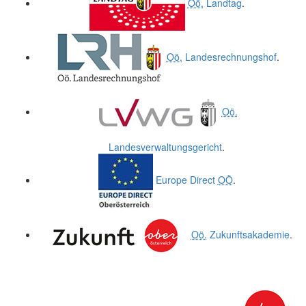
Oö.
Landtag
.
Oö.
Landesrechnungshof
.
Oö.
Landesverwaltungsgericht
.
Europe Direct
OÖ
.
Oö.
Zukunftsakademie
.