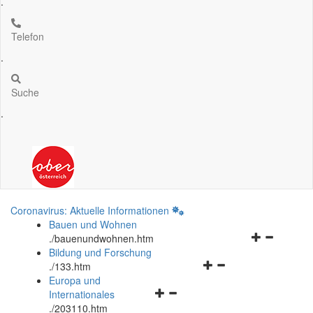
.
Telefon
.
Suche
.
Coronavirus: Aktuelle Informationen
Bauen und Wohnen
Navigationsm
.
/bauenundwohnen.htm
öffnen
Bildung und Forschung
Navigationsmenü
und
.
/133.htm
öffnen
schließen
Europa und
Navigationsmenü
und
Internationales
öffnen
schließen
.
/203110.htm