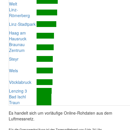
Welt
Linz-
Römerberg
Linz-Stadtpark
Haag am
Hausruck
Braunau
Zentrum
Steyr
Wels
Vöcklabruck
Lenzing 3
Bad Ischl
Traun
Es handelt sich um vorläufige Online-Rohdaten aus dem
Luftmessnetz.
Für die Grenzwertprüfung ist der Tagesmittelwert von 0 bis 24 Uhr