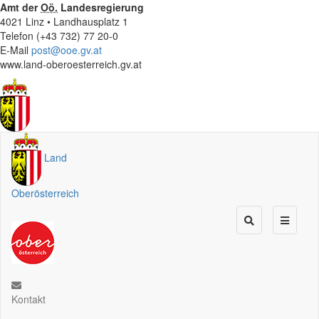
Amt der
Oö.
Landesregierung
4021 Linz • Landhausplatz 1
Telefon (+43 732) 77 20-0
E-Mail
post@ooe.gv.at
www.land-oberoesterreich.gv.at
Land
Oberösterreich
Kontakt