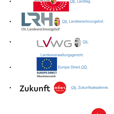
Oö.
Landtag
.
Oö.
Landesrechnungshof
.
Oö.
Landesverwaltungsgericht
.
Europe Direct
OÖ
.
Oö.
Zukunftsakademie
.