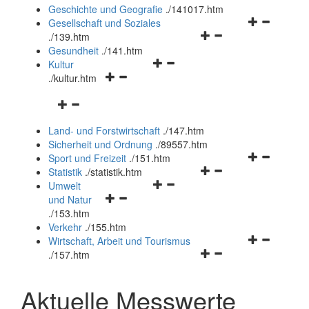
und
Geschichte und Geografie
.
/141017.htm
schließen
Navigationsm
Gesellschaft und Soziales
Navigationsmenü
öffnen
.
/139.htm
öffnen
und
Gesundheit
.
/141.htm
Navigationsmenü
und
schließen
Kultur
Navigationsmenü
öffnen
schließen
.
/kultur.htm
öffnen
und
Navigationsmenü
und
schließen
öffnen
schließen
Land- und Forstwirtschaft
.
/147.htm
und
Sicherheit und Ordnung
.
/89557.htm
schließen
Navigationsm
Sport und Freizeit
.
/151.htm
Navigationsmenü
öffnen
Statistik
.
/statistik.htm
Navigationsmenü
öffnen
und
Umwelt
Navigationsmenü
öffnen
und
schließen
und Natur
öffnen
und
schließen
.
/153.htm
und
schließen
Verkehr
.
/155.htm
schließen
Navigationsm
Wirtschaft, Arbeit und Tourismus
Navigationsmenü
öffnen
.
/157.htm
öffnen
und
und
schließen
Aktuelle Messwerte
schließen