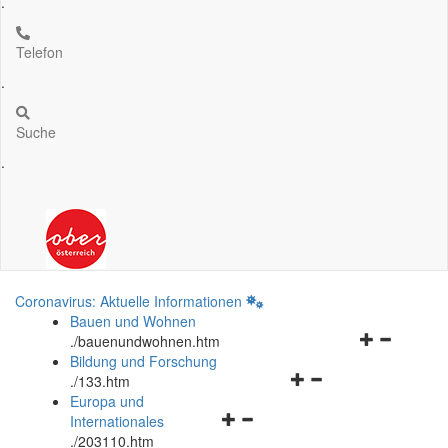
.
Telefon
.
Suche
.
Coronavirus: Aktuelle Informationen
Bauen und Wohnen
Navigationsm
.
/bauenundwohnen.htm
öffnen
Bildung und Forschung
Navigationsmenü
und
.
/133.htm
öffnen
schließen
Europa und
Navigationsmenü
und
Internationales
öffnen
schließen
.
/203110.htm