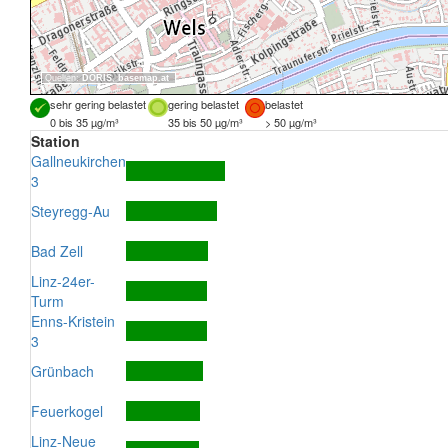
Quellen:
DORIS
,
basemap.at
sehr gering belastet
gering belastet
belastet
0 bis 35 µg/m³
35 bis 50 µg/m³
> 50 µg/m³
Station
Gallneukirchen
3
Steyregg-Au
Bad Zell
Linz-24er-
Turm
Enns-Kristein
3
Grünbach
Feuerkogel
Linz-Neue