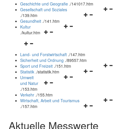
und
Geschichte und Geografie
.
/141017.htm
schließen
Navigationsm
Gesellschaft und Soziales
Navigationsmenü
öffnen
.
/139.htm
öffnen
und
Gesundheit
.
/141.htm
Navigationsmenü
und
schließen
Kultur
Navigationsmenü
öffnen
schließen
.
/kultur.htm
öffnen
und
Navigationsmenü
und
schließen
öffnen
schließen
Land- und Forstwirtschaft
.
/147.htm
und
Sicherheit und Ordnung
.
/89557.htm
schließen
Navigationsm
Sport und Freizeit
.
/151.htm
Navigationsmenü
öffnen
Statistik
.
/statistik.htm
Navigationsmenü
öffnen
und
Umwelt
Navigationsmenü
öffnen
und
schließen
und Natur
öffnen
und
schließen
.
/153.htm
und
schließen
Verkehr
.
/155.htm
schließen
Navigationsm
Wirtschaft, Arbeit und Tourismus
Navigationsmenü
öffnen
.
/157.htm
öffnen
und
und
schließen
Aktuelle Messwerte
schließen