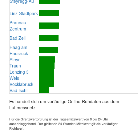
Steyregg-Au
Linz-Stadtpark
Braunau
Zentrum
Bad Zell
Haag am
Hausruck
Steyr
Traun
Lenzing 3
Wels
Vöcklabruck
Bad Ischl
Es handelt sich um vorläufige Online-Rohdaten aus dem
Luftmessnetz.
Für die Grenzwertprüfung ist der Tagesmittelwert von 0 bis 24 Uhr
ausschlaggebend. Der gleitende 24-Stunden Mittelwert gilt als vorläufiger
Richtwert.