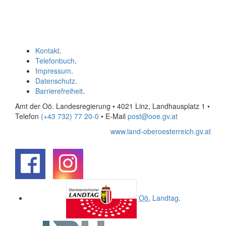
Kontakt
.
Telefonbuch
.
Impressum
.
Datenschutz
.
Barrierefreiheit
.
Amt der Oö. Landesregierung • 4021 Linz, Landhausplatz 1
•
Telefon
(+43 732) 77 20-0
• E-Mail
post@ooe.gv.at
www.land-oberoesterreich.gv.at
.
.
Oö.
Landtag
.