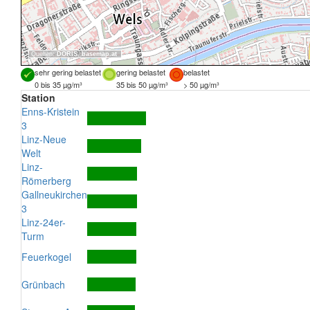
Quellen:
DORIS
,
basemap.at
sehr gering belastet
gering belastet
belastet
0 bis 35 µg/m³
35 bis 50 µg/m³
> 50 µg/m³
Station
Enns-Kristein
3
Linz-Neue
Welt
Linz-
Römerberg
Gallneukirchen
3
Linz-24er-
Turm
Feuerkogel
Grünbach