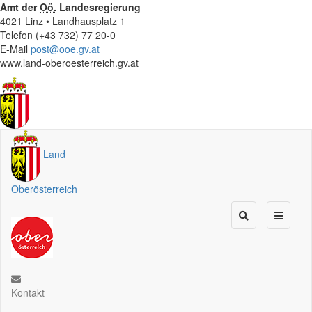
Amt der
Oö.
Landesregierung
4021 Linz • Landhausplatz 1
Telefon (+43 732) 77 20-0
E-Mail
post@ooe.gv.at
www.land-oberoesterreich.gv.at
Land
Oberösterreich
Kontakt