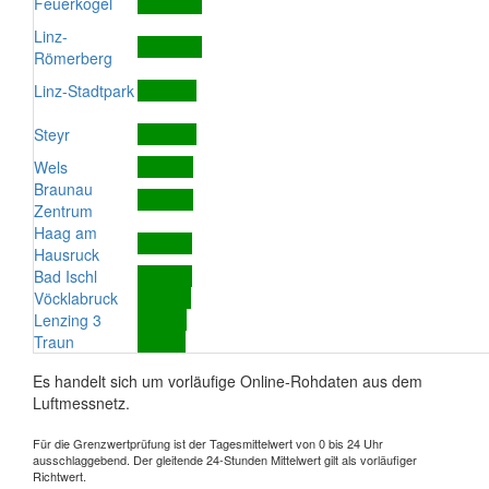
Feuerkogel
Linz-
Römerberg
Linz-Stadtpark
Steyr
Wels
Braunau
Zentrum
Haag am
Hausruck
Bad Ischl
Vöcklabruck
Lenzing 3
Traun
Es handelt sich um vorläufige Online-Rohdaten aus dem
Luftmessnetz.
Für die Grenzwertprüfung ist der Tagesmittelwert von 0 bis 24 Uhr
ausschlaggebend. Der gleitende 24-Stunden Mittelwert gilt als vorläufiger
Richtwert.