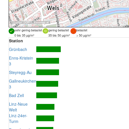
Quellen:
DORIS
,
basemap.at
sehr gering belastet
gering belastet
belastet
0 bis 35 µg/m³
35 bis 50 µg/m³
> 50 µg/m³
Station
Grünbach
Enns-Kristein
3
Steyregg-Au
Gallneukirchen
3
Bad Zell
Linz-Neue
Welt
Linz-24er-
Turm