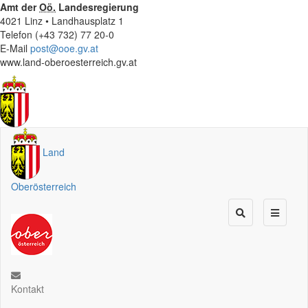
Amt der
Oö.
Landesregierung
4021 Linz • Landhausplatz 1
Telefon (+43 732) 77 20-0
E-Mail
post@ooe.gv.at
www.land-oberoesterreich.gv.at
Land
Oberösterreich
Kontakt