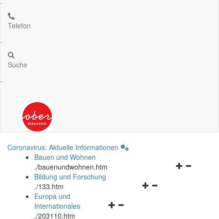
.
Telefon
.
Suche
.
Coronavirus: Aktuelle Informationen
Bauen und Wohnen
Navigationsm
.
/bauenundwohnen.htm
öffnen
Bildung und Forschung
Navigationsmenü
und
.
/133.htm
öffnen
schließen
Europa und
Navigationsmenü
und
Internationales
öffnen
schließen
.
/203110.htm