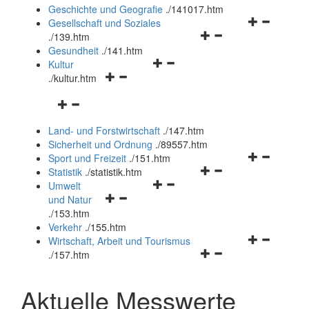
und
Geschichte und Geografie
.
/141017.htm
schließen
Navigationsm
Gesellschaft und Soziales
Navigationsmenü
öffnen
.
/139.htm
öffnen
und
Gesundheit
.
/141.htm
Navigationsmenü
und
schließen
Kultur
Navigationsmenü
öffnen
schließen
.
/kultur.htm
öffnen
und
Navigationsmenü
und
schließen
öffnen
schließen
Land- und Forstwirtschaft
.
/147.htm
und
Sicherheit und Ordnung
.
/89557.htm
schließen
Navigationsm
Sport und Freizeit
.
/151.htm
Navigationsmenü
öffnen
Statistik
.
/statistik.htm
Navigationsmenü
öffnen
und
Umwelt
Navigationsmenü
öffnen
und
schließen
und Natur
öffnen
und
schließen
.
/153.htm
und
schließen
Verkehr
.
/155.htm
schließen
Navigationsm
Wirtschaft, Arbeit und Tourismus
Navigationsmenü
öffnen
.
/157.htm
öffnen
und
und
schließen
Aktuelle Messwerte
schließen