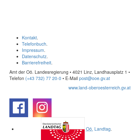
Kontakt
.
Telefonbuch
.
Impressum
.
Datenschutz
.
Barrierefreiheit
.
Amt der Oö. Landesregierung • 4021 Linz, Landhausplatz 1
•
Telefon
(+43 732) 77 20-0
• E-Mail
post@ooe.gv.at
www.land-oberoesterreich.gv.at
.
.
Oö.
Landtag
.