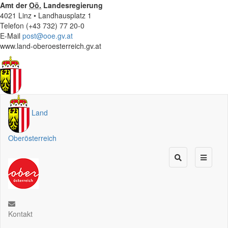
Amt der
Oö.
Landesregierung
4021 Linz • Landhausplatz 1
Telefon (+43 732) 77 20-0
E-Mail
post@ooe.gv.at
www.land-oberoesterreich.gv.at
Land
Oberösterreich
Kontakt