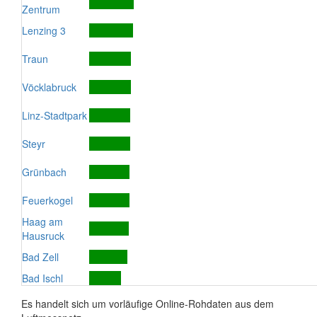
Zentrum
Lenzing 3
Traun
Vöcklabruck
Linz-Stadtpark
Steyr
Grünbach
Feuerkogel
Haag am
Hausruck
Bad Zell
Bad Ischl
Es handelt sich um vorläufige Online-Rohdaten aus dem