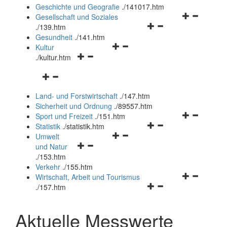
und
Geschichte und Geografie
.
/141017.htm
schließen
Navigationsm
Gesellschaft und Soziales
Navigationsmenü
öffnen
.
/139.htm
öffnen
und
Gesundheit
.
/141.htm
Navigationsmenü
und
schließen
Kultur
Navigationsmenü
öffnen
schließen
.
/kultur.htm
öffnen
und
Navigationsmenü
und
schließen
öffnen
schließen
Land- und Forstwirtschaft
.
/147.htm
und
Sicherheit und Ordnung
.
/89557.htm
schließen
Navigationsm
Sport und Freizeit
.
/151.htm
Navigationsmenü
öffnen
Statistik
.
/statistik.htm
Navigationsmenü
öffnen
und
Umwelt
Navigationsmenü
öffnen
und
schließen
und Natur
öffnen
und
schließen
.
/153.htm
und
schließen
Verkehr
.
/155.htm
schließen
Navigationsm
Wirtschaft, Arbeit und Tourismus
Navigationsmenü
öffnen
.
/157.htm
öffnen
und
und
schließen
Aktuelle Messwerte
schließen