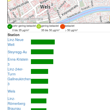
Quellen:
DORIS
,
basemap.at
sehr gering belastet
gering belastet
belastet
0 bis 35 µg/m³
35 bis 50 µg/m³
> 50 µg/m³
Station
Linz-Neue
Welt
Steyregg-Au
Enns-Kristein
3
Linz-24er-
Turm
Gallneukirchen
3
Wels
Linz-
Römerberg
Braunau