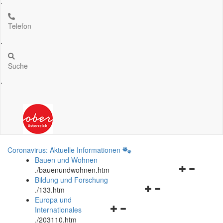
.
Telefon
.
Suche
.
Coronavirus: Aktuelle Informationen
Bauen und Wohnen
Navigationsm
.
/bauenundwohnen.htm
öffnen
Bildung und Forschung
Navigationsmenü
und
.
/133.htm
öffnen
schließen
Europa und
Navigationsmenü
und
Internationales
öffnen
schließen
.
/203110.htm