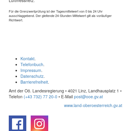
Luftmessnetz.
Für die Grenzwertprüfung ist der Tagesmittelwert von 0 bis 24 Uhr
ausschlaggebend. Der gleitende 24-Stunden Mittelwert gilt als vorläufiger
Richtwert.
Kontakt
.
Telefonbuch
.
Impressum
.
Datenschutz
.
Barrierefreiheit
.
Amt der Oö. Landesregierung • 4021 Linz, Landhausplatz 1
•
Telefon
(+43 732) 77 20-0
• E-Mail
post@ooe.gv.at
www.land-oberoesterreich.gv.at