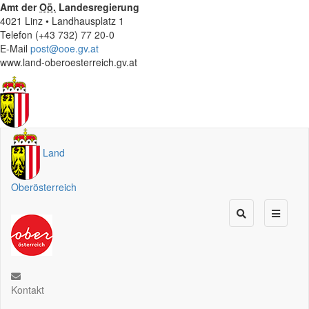
Amt der
Oö.
Landesregierung
4021 Linz • Landhausplatz 1
Telefon (+43 732) 77 20-0
E-Mail
post@ooe.gv.at
www.land-oberoesterreich.gv.at
Land
Oberösterreich
Kontakt