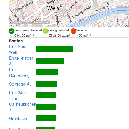
Quellen:
DORIS
,
basemap.at
sehr gering belastet
gering belastet
belastet
0 bis 35 µg/m³
35 bis 50 µg/m³
> 50 µg/m³
Station
Linz-Neue
Welt
Enns-Kristein
3
Linz-
Römerberg
Steyregg-Au
Linz-24er-
Turm
Gallneukirchen
3
Grünbach