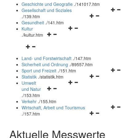
und
Geschichte und Geografie
.
/141017.htm
schließen
Navigationsm
Gesellschaft und Soziales
Navigationsmenü
öffnen
.
/139.htm
öffnen
und
Gesundheit
.
/141.htm
Navigationsmenü
und
schließen
Kultur
Navigationsmenü
öffnen
schließen
.
/kultur.htm
öffnen
und
Navigationsmenü
und
schließen
öffnen
schließen
Land- und Forstwirtschaft
.
/147.htm
und
Sicherheit und Ordnung
.
/89557.htm
schließen
Navigationsm
Sport und Freizeit
.
/151.htm
Navigationsmenü
öffnen
Statistik
.
/statistik.htm
Navigationsmenü
öffnen
und
Umwelt
Navigationsmenü
öffnen
und
schließen
und Natur
öffnen
und
schließen
.
/153.htm
und
schließen
Verkehr
.
/155.htm
schließen
Navigationsm
Wirtschaft, Arbeit und Tourismus
Navigationsmenü
öffnen
.
/157.htm
öffnen
und
und
schließen
Aktuelle Messwerte
schließen