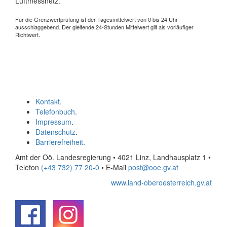
Luftmessnetz.
Für die Grenzwertprüfung ist der Tagesmittelwert von 0 bis 24 Uhr
ausschlaggebend. Der gleitende 24-Stunden Mittelwert gilt als vorläufiger
Richtwert.
Kontakt
.
Telefonbuch
.
Impressum
.
Datenschutz
.
Barrierefreiheit
.
Amt der Oö. Landesregierung • 4021 Linz, Landhausplatz 1
•
Telefon
(+43 732) 77 20-0
• E-Mail
post@ooe.gv.at
www.land-oberoesterreich.gv.at