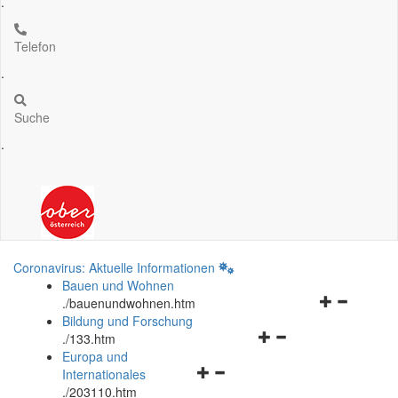
.
Telefon
.
Suche
.
Coronavirus: Aktuelle Informationen
Bauen und Wohnen
Navigationsm
.
/bauenundwohnen.htm
öffnen
Bildung und Forschung
Navigationsmenü
und
.
/133.htm
öffnen
schließen
Europa und
Navigationsmenü
und
Internationales
öffnen
schließen
.
/203110.htm