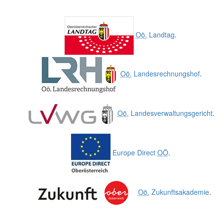
Oö.
Landtag
.
Oö.
Landesrechnungshof
.
Oö.
Landesverwaltungsgericht
.
Europe Direct
OÖ
.
Oö.
Zukunftsakademie
.