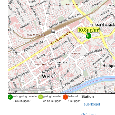
Quellen:
DORIS
,
basemap.at
Station
sehr gering belastet
gering belastet
belastet
0 bis 35 µg/m³
35 bis 50 µg/m³
> 50 µg/m³
Feuerkogel
Grünbach