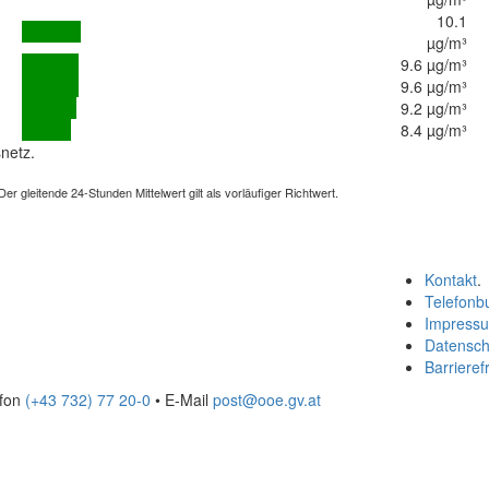
10.1
µg/m³
9.6 µg/m³
9.6 µg/m³
9.2 µg/m³
8.4 µg/m³
netz.
 gleitende 24-Stunden Mittelwert gilt als vorläufiger Richtwert.
Kontakt
.
Telefonb
Impress
Datensch
Barrierefr
efon
(+43 732) 77 20-0
• E-Mail
post@ooe.gv.at