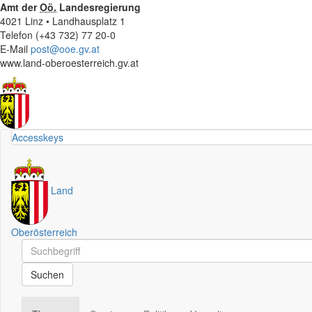
Amt der
Oö.
Landesregierung
4021 Linz • Landhausplatz 1
Telefon (+43 732) 77 20-0
E-Mail
post@ooe.gv.at
www.land-oberoesterreich.gv.at
Accesskeys
Land
Oberösterreich
Schnellsuche
Schnellsuche
Suchen