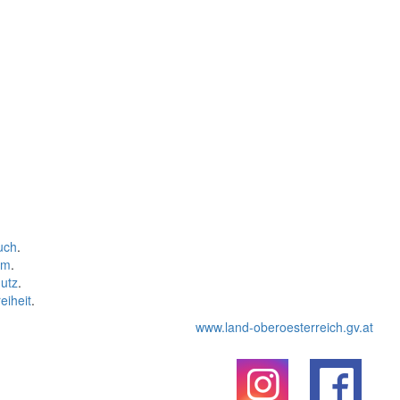
uch
.
um
.
utz
.
eiheit
.
www.land-oberoesterreich.gv.at