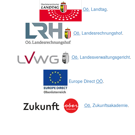
Oö.
Landtag
.
Oö.
Landesrechnungshof
.
Oö.
Landesverwaltungsgericht
.
Europe Direct
OÖ
.
Oö.
Zukunftsakademie
.