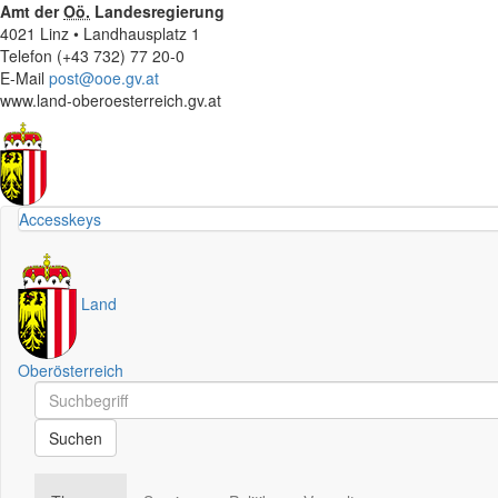
Amt der
Oö.
Landesregierung
4021 Linz • Landhausplatz 1
Telefon (+43 732) 77 20-0
E-Mail
post@ooe.gv.at
www.land-oberoesterreich.gv.at
Accesskeys
Land
Oberösterreich
Schnellsuche
Schnellsuche
Suchen