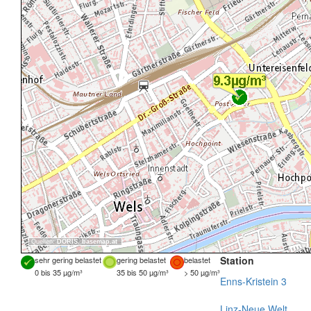
Quellen:
DORIS
,
basemap.at
Station
sehr gering belastet
gering belastet
belastet
0 bis 35 µg/m³
35 bis 50 µg/m³
> 50 µg/m³
Enns-Kristein 3
Linz-Neue Welt