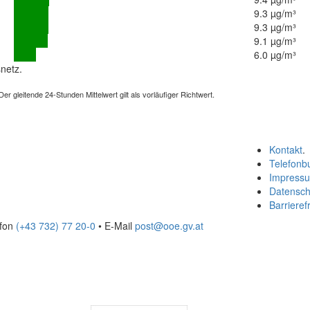
9.3 µg/m³
9.3 µg/m³
9.1 µg/m³
6.0 µg/m³
netz.
 gleitende 24-Stunden Mittelwert gilt als vorläufiger Richtwert.
Kontakt
.
Telefonb
Impress
Datensch
Barrierefr
efon
(+43 732) 77 20-0
• E-Mail
post@ooe.gv.at