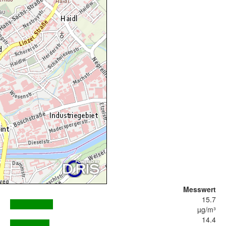
Messwert
15.7
µg/m³
14.4