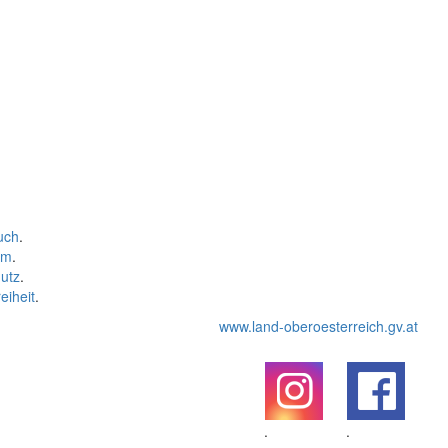
uch
.
um
.
utz
.
eiheit
.
www.land-oberoesterreich.gv.at
.
.