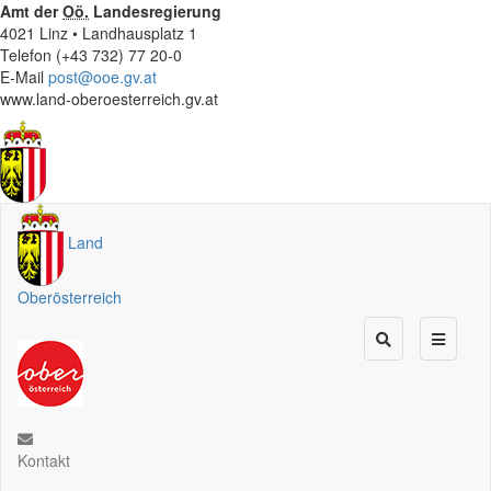
Amt der
Oö.
Landesregierung
4021 Linz • Landhausplatz 1
Telefon (+43 732) 77 20-0
E-Mail
post@ooe.gv.at
www.land-oberoesterreich.gv.at
Land
Oberösterreich
Kontakt