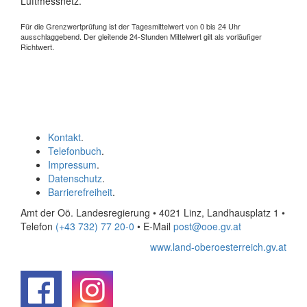
Luftmessnetz.
Für die Grenzwertprüfung ist der Tagesmittelwert von 0 bis 24 Uhr
ausschlaggebend. Der gleitende 24-Stunden Mittelwert gilt als vorläufiger
Richtwert.
Kontakt
.
Telefonbuch
.
Impressum
.
Datenschutz
.
Barrierefreiheit
.
Amt der Oö. Landesregierung • 4021 Linz, Landhausplatz 1
•
Telefon
(+43 732) 77 20-0
• E-Mail
post@ooe.gv.at
www.land-oberoesterreich.gv.at