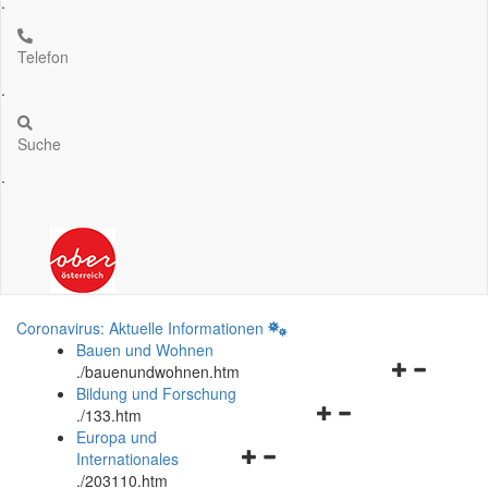
.
Telefon
.
Suche
.
Coronavirus: Aktuelle Informationen
Bauen und Wohnen
Navigationsm
.
/bauenundwohnen.htm
öffnen
Bildung und Forschung
Navigationsmenü
und
.
/133.htm
öffnen
schließen
Europa und
Navigationsmenü
und
Internationales
öffnen
schließen
.
/203110.htm