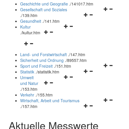
und
Geschichte und Geografie
.
/141017.htm
schließen
Navigationsm
Gesellschaft und Soziales
Navigationsmenü
öffnen
.
/139.htm
öffnen
und
Gesundheit
.
/141.htm
Navigationsmenü
und
schließen
Kultur
Navigationsmenü
öffnen
schließen
.
/kultur.htm
öffnen
und
Navigationsmenü
und
schließen
öffnen
schließen
Land- und Forstwirtschaft
.
/147.htm
und
Sicherheit und Ordnung
.
/89557.htm
schließen
Navigationsm
Sport und Freizeit
.
/151.htm
Navigationsmenü
öffnen
Statistik
.
/statistik.htm
Navigationsmenü
öffnen
und
Umwelt
Navigationsmenü
öffnen
und
schließen
und Natur
öffnen
und
schließen
.
/153.htm
und
schließen
Verkehr
.
/155.htm
schließen
Navigationsm
Wirtschaft, Arbeit und Tourismus
Navigationsmenü
öffnen
.
/157.htm
öffnen
und
und
schließen
Aktuelle Messwerte
schließen