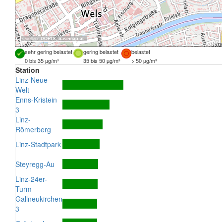
Quellen:
DORIS
,
basemap.at
sehr gering belastet
gering belastet
belastet
0 bis 35 µg/m³
35 bis 50 µg/m³
> 50 µg/m³
Station
Linz-Neue
Welt
Enns-Kristein
3
Linz-
Römerberg
Linz-Stadtpark
Steyregg-Au
Linz-24er-
Turm
Gallneukirchen
3