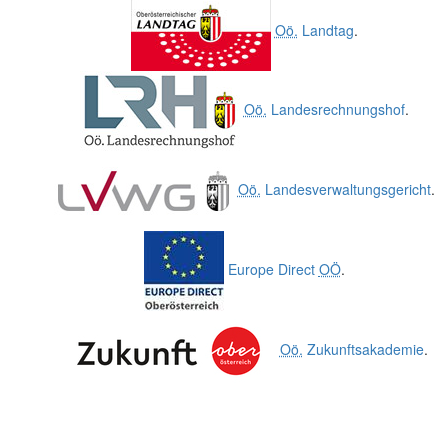
Oö.
Landtag
.
Oö.
Landesrechnungshof
.
Oö.
Landesverwaltungsgericht
.
Europe Direct
OÖ
.
Oö.
Zukunftsakademie
.