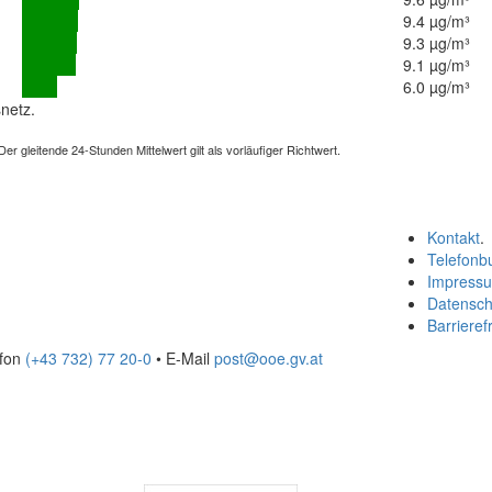
9.4 µg/m³
9.3 µg/m³
9.1 µg/m³
6.0 µg/m³
netz.
 gleitende 24-Stunden Mittelwert gilt als vorläufiger Richtwert.
Kontakt
.
Telefonb
Impress
Datensch
Barrierefr
efon
(+43 732) 77 20-0
• E-Mail
post@ooe.gv.at