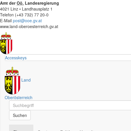
Amt der
Oö.
Landesregierung
4021 Linz • Landhausplatz 1
Telefon (+43 732) 77 20-0
E-Mail
post@ooe.gv.at
www.land-oberoesterreich.gv.at
Accesskeys
Land
Oberösterreich
Schnellsuche
Schnellsuche
Suchen