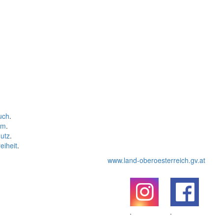
uch
.
um
.
utz
.
eiheit
.
www.land-oberoesterreich.gv.at
.
.