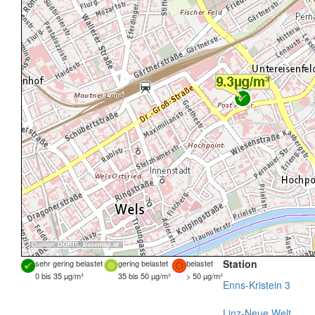
Quellen:
DORIS
,
basemap.at
Station
sehr gering belastet
gering belastet
belastet
0 bis 35 µg/m³
35 bis 50 µg/m³
> 50 µg/m³
Enns-Kristein 3
Linz-Neue Welt