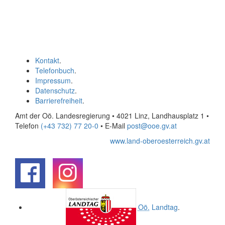
Kontakt
.
Telefonbuch
.
Impressum
.
Datenschutz
.
Barrierefreiheit
.
Amt der Oö. Landesregierung • 4021 Linz, Landhausplatz 1
•
Telefon
(+43 732) 77 20-0
• E-Mail
post@ooe.gv.at
www.land-oberoesterreich.gv.at
.
.
Oö.
Landtag
.