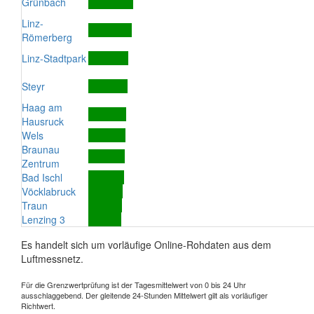
Grünbach
Linz-
Römerberg
Linz-Stadtpark
Steyr
Haag am
Hausruck
Wels
Braunau
Zentrum
Bad Ischl
Vöcklabruck
Traun
Lenzing 3
Es handelt sich um vorläufige Online-Rohdaten aus dem
Luftmessnetz.
Für die Grenzwertprüfung ist der Tagesmittelwert von 0 bis 24 Uhr
ausschlaggebend. Der gleitende 24-Stunden Mittelwert gilt als vorläufiger
Richtwert.