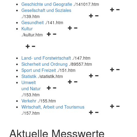
und
Geschichte und Geografie
.
/141017.htm
schließen
Navigationsm
Gesellschaft und Soziales
Navigationsmenü
öffnen
.
/139.htm
öffnen
und
Gesundheit
.
/141.htm
Navigationsmenü
und
schließen
Kultur
Navigationsmenü
öffnen
schließen
.
/kultur.htm
öffnen
und
Navigationsmenü
und
schließen
öffnen
schließen
Land- und Forstwirtschaft
.
/147.htm
und
Sicherheit und Ordnung
.
/89557.htm
schließen
Navigationsm
Sport und Freizeit
.
/151.htm
Navigationsmenü
öffnen
Statistik
.
/statistik.htm
Navigationsmenü
öffnen
und
Umwelt
Navigationsmenü
öffnen
und
schließen
und Natur
öffnen
und
schließen
.
/153.htm
und
schließen
Verkehr
.
/155.htm
schließen
Navigationsm
Wirtschaft, Arbeit und Tourismus
Navigationsmenü
öffnen
.
/157.htm
öffnen
und
und
schließen
Aktuelle Messwerte
schließen