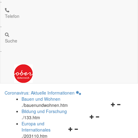
.
Telefon
.
Suche
.
Coronavirus: Aktuelle Informationen
Bauen und Wohnen
Navigationsm
.
/bauenundwohnen.htm
öffnen
Bildung und Forschung
Navigationsmenü
und
.
/133.htm
öffnen
schließen
Europa und
Navigationsmenü
und
Internationales
öffnen
schließen
.
/203110.htm