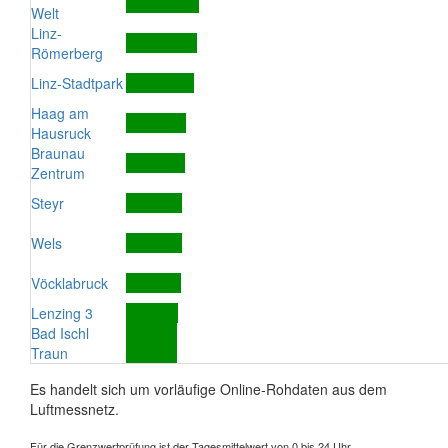
Welt
Linz-
Römerberg
Linz-Stadtpark
Haag am
Hausruck
Braunau
Zentrum
Steyr
Wels
Vöcklabruck
Lenzing 3
Bad Ischl
Traun
Es handelt sich um vorläufige Online-Rohdaten aus dem
Luftmessnetz.
Für die Grenzwertprüfung ist der Tagesmittelwert von 0 bis 24 Uhr