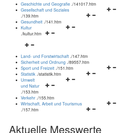
und
Geschichte und Geografie
.
/141017.htm
schließen
Navigationsm
Gesellschaft und Soziales
Navigationsmenü
öffnen
.
/139.htm
öffnen
und
Gesundheit
.
/141.htm
Navigationsmenü
und
schließen
Kultur
Navigationsmenü
öffnen
schließen
.
/kultur.htm
öffnen
und
Navigationsmenü
und
schließen
öffnen
schließen
Land- und Forstwirtschaft
.
/147.htm
und
Sicherheit und Ordnung
.
/89557.htm
schließen
Navigationsm
Sport und Freizeit
.
/151.htm
Navigationsmenü
öffnen
Statistik
.
/statistik.htm
Navigationsmenü
öffnen
und
Umwelt
Navigationsmenü
öffnen
und
schließen
und Natur
öffnen
und
schließen
.
/153.htm
und
schließen
Verkehr
.
/155.htm
schließen
Navigationsm
Wirtschaft, Arbeit und Tourismus
Navigationsmenü
öffnen
.
/157.htm
öffnen
und
und
schließen
Aktuelle Messwerte
schließen