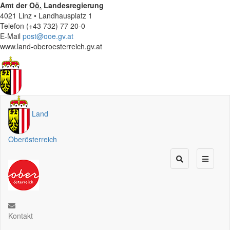
Amt der
Oö.
Landesregierung
4021 Linz • Landhausplatz 1
Telefon (+43 732) 77 20-0
E-Mail
post@ooe.gv.at
www.land-oberoesterreich.gv.at
Land
Oberösterreich
Kontakt