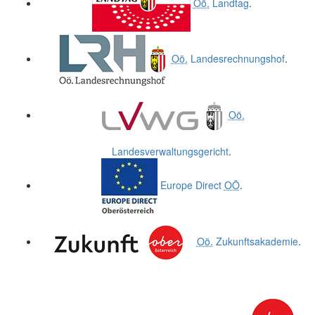
Oö.
Landtag
.
Oö.
Landesrechnungshof
.
Oö.
Landesverwaltungsgericht
.
Europe Direct
OÖ
.
Oö.
Zukunftsakademie
.