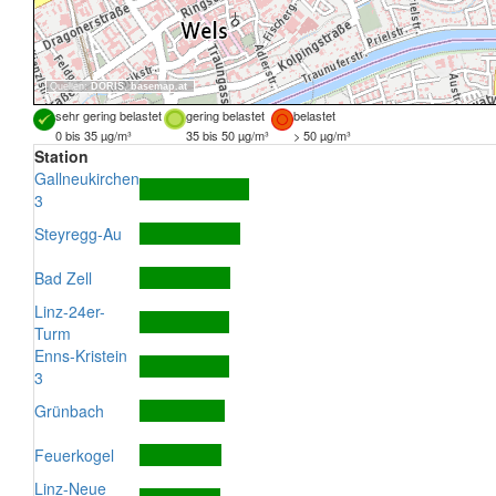
Quellen:
DORIS
,
basemap.at
sehr gering belastet
gering belastet
belastet
0 bis 35 µg/m³
35 bis 50 µg/m³
> 50 µg/m³
Station
Gallneukirchen
3
Steyregg-Au
Bad Zell
Linz-24er-
Turm
Enns-Kristein
3
Grünbach
Feuerkogel
Linz-Neue