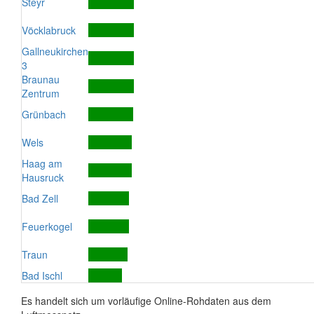
Steyr
Vöcklabruck
Gallneukirchen
3
Braunau
Zentrum
Grünbach
Wels
Haag am
Hausruck
Bad Zell
Feuerkogel
Traun
Bad Ischl
Es handelt sich um vorläufige Online-Rohdaten aus dem