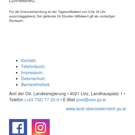
Luftmessnetz.
Für die Grenzwertprüfung ist der Tagesmittelwert von 0 bis 24 Uhr
ausschlaggebend. Der gleitende 24-Stunden Mittelwert gilt als vorläufiger
Richtwert.
Kontakt
.
Telefonbuch
.
Impressum
.
Datenschutz
.
Barrierefreiheit
.
Amt der Oö. Landesregierung • 4021 Linz, Landhausplatz 1
•
Telefon
(+43 732) 77 20-0
• E-Mail
post@ooe.gv.at
www.land-oberoesterreich.gv.at