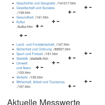
und
Geschichte und Geografie
.
/141017.htm
schließen
Navigationsm
Gesellschaft und Soziales
Navigationsmenü
öffnen
.
/139.htm
öffnen
und
Gesundheit
.
/141.htm
Navigationsmenü
und
schließen
Kultur
Navigationsmenü
öffnen
schließen
.
/kultur.htm
öffnen
und
Navigationsmenü
und
schließen
öffnen
schließen
Land- und Forstwirtschaft
.
/147.htm
und
Sicherheit und Ordnung
.
/89557.htm
schließen
Navigationsm
Sport und Freizeit
.
/151.htm
Navigationsmenü
öffnen
Statistik
.
/statistik.htm
Navigationsmenü
öffnen
und
Umwelt
Navigationsmenü
öffnen
und
schließen
und Natur
öffnen
und
schließen
.
/153.htm
und
schließen
Verkehr
.
/155.htm
schließen
Navigationsm
Wirtschaft, Arbeit und Tourismus
Navigationsmenü
öffnen
.
/157.htm
öffnen
und
und
schließen
Aktuelle Messwerte
schließen