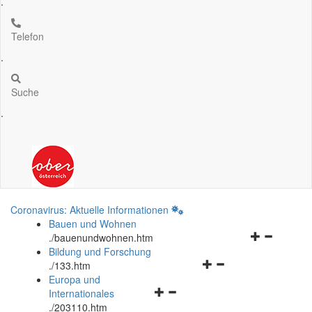
.
Telefon
.
Suche
.
Coronavirus: Aktuelle Informationen
Bauen und Wohnen
Navigationsm
.
/bauenundwohnen.htm
öffnen
Bildung und Forschung
Navigationsmenü
und
.
/133.htm
öffnen
schließen
Europa und
Navigationsmenü
und
Internationales
öffnen
schließen
.
/203110.htm