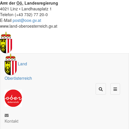
Amt der
Oö.
Landesregierung
4021 Linz • Landhausplatz 1
Telefon (+43 732) 77 20-0
E-Mail
post@ooe.gv.at
www.land-oberoesterreich.gv.at
Land
Oberösterreich
Kontakt