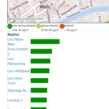
Quellen:
DORIS
,
basemap.at
sehr gering belastet
gering belastet
belastet
0 bis 35 µg/m³
35 bis 50 µg/m³
> 50 µg/m³
Station
Linz-Neue
Welt
Enns-Kristein
3
Linz-
Römerberg
Linz-Stadtpark
Linz-24er-
Turm
Steyregg-Au
Lenzing 3