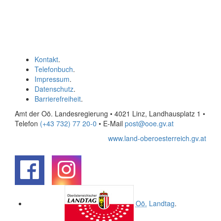
Kontakt
.
Telefonbuch
.
Impressum
.
Datenschutz
.
Barrierefreiheit
.
Amt der Oö. Landesregierung • 4021 Linz, Landhausplatz 1
•
Telefon
(+43 732) 77 20-0
• E-Mail
post@ooe.gv.at
www.land-oberoesterreich.gv.at
.
.
Oö.
Landtag
.