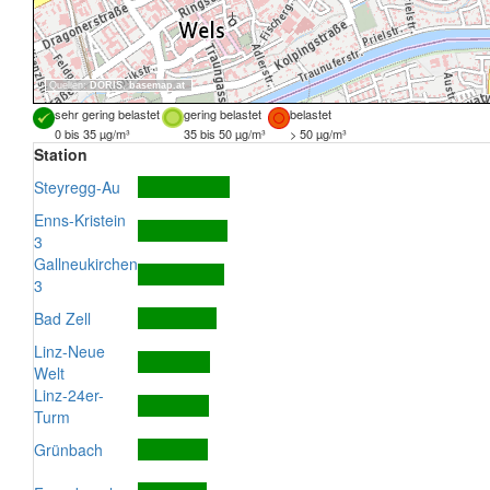
Quellen:
DORIS
,
basemap.at
sehr gering belastet
gering belastet
belastet
0 bis 35 µg/m³
35 bis 50 µg/m³
> 50 µg/m³
Station
Steyregg-Au
Enns-Kristein
3
Gallneukirchen
3
Bad Zell
Linz-Neue
Welt
Linz-24er-
Turm
Grünbach