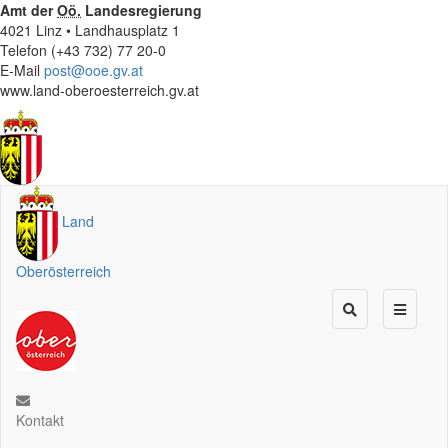
Amt der
Oö.
Landesregierung
4021 Linz • Landhausplatz 1
Telefon (+43 732) 77 20-0
E-Mail
post@ooe.gv.at
www.land-oberoesterreich.gv.at
Land
Oberösterreich
Kontakt