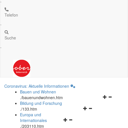
.
Telefon
.
Suche
.
Coronavirus: Aktuelle Informationen
Bauen und Wohnen
Navigationsm
.
/bauenundwohnen.htm
öffnen
Bildung und Forschung
Navigationsmenü
und
.
/133.htm
öffnen
schließen
Europa und
Navigationsmenü
und
Internationales
öffnen
schließen
.
/203110.htm