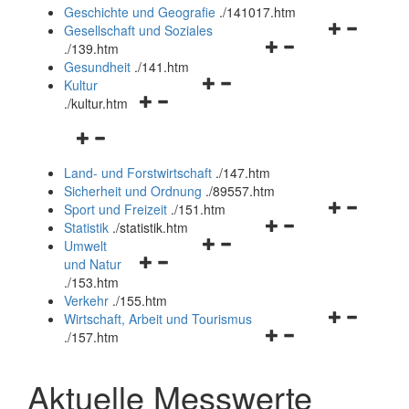
und
Geschichte und Geografie
.
/141017.htm
schließen
Navigationsm
Gesellschaft und Soziales
Navigationsmenü
öffnen
.
/139.htm
öffnen
und
Gesundheit
.
/141.htm
Navigationsmenü
und
schließen
Kultur
Navigationsmenü
öffnen
schließen
.
/kultur.htm
öffnen
und
Navigationsmenü
und
schließen
öffnen
schließen
Land- und Forstwirtschaft
.
/147.htm
und
Sicherheit und Ordnung
.
/89557.htm
schließen
Navigationsm
Sport und Freizeit
.
/151.htm
Navigationsmenü
öffnen
Statistik
.
/statistik.htm
Navigationsmenü
öffnen
und
Umwelt
Navigationsmenü
öffnen
und
schließen
und Natur
öffnen
und
schließen
.
/153.htm
und
schließen
Verkehr
.
/155.htm
schließen
Navigationsm
Wirtschaft, Arbeit und Tourismus
Navigationsmenü
öffnen
.
/157.htm
öffnen
und
und
schließen
Aktuelle Messwerte
schließen