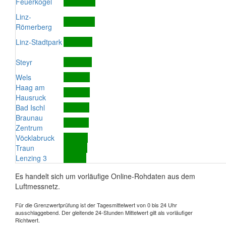
Feuerkogel
Linz-
Römerberg
Linz-Stadtpark
Steyr
Wels
Haag am
Hausruck
Bad Ischl
Braunau
Zentrum
Vöcklabruck
Traun
Lenzing 3
Es handelt sich um vorläufige Online-Rohdaten aus dem
Luftmessnetz.
Für die Grenzwertprüfung ist der Tagesmittelwert von 0 bis 24 Uhr
ausschlaggebend. Der gleitende 24-Stunden Mittelwert gilt als vorläufiger
Richtwert.