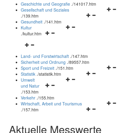
und
Geschichte und Geografie
.
/141017.htm
schließen
Navigationsm
Gesellschaft und Soziales
Navigationsmenü
öffnen
.
/139.htm
öffnen
und
Gesundheit
.
/141.htm
Navigationsmenü
und
schließen
Kultur
Navigationsmenü
öffnen
schließen
.
/kultur.htm
öffnen
und
Navigationsmenü
und
schließen
öffnen
schließen
Land- und Forstwirtschaft
.
/147.htm
und
Sicherheit und Ordnung
.
/89557.htm
schließen
Navigationsm
Sport und Freizeit
.
/151.htm
Navigationsmenü
öffnen
Statistik
.
/statistik.htm
Navigationsmenü
öffnen
und
Umwelt
Navigationsmenü
öffnen
und
schließen
und Natur
öffnen
und
schließen
.
/153.htm
und
schließen
Verkehr
.
/155.htm
schließen
Navigationsm
Wirtschaft, Arbeit und Tourismus
Navigationsmenü
öffnen
.
/157.htm
öffnen
und
und
schließen
Aktuelle Messwerte
schließen