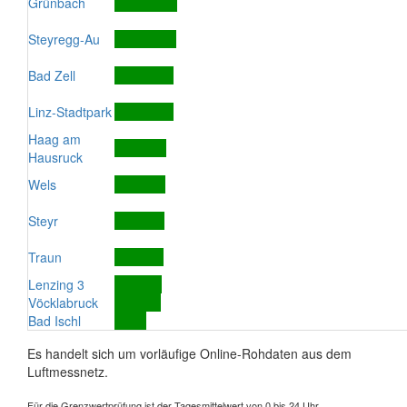
Grünbach
Steyregg-Au
Bad Zell
Linz-Stadtpark
Haag am
Hausruck
Wels
Steyr
Traun
Lenzing 3
Vöcklabruck
Bad Ischl
Es handelt sich um vorläufige Online-Rohdaten aus dem
Luftmessnetz.
Für die Grenzwertprüfung ist der Tagesmittelwert von 0 bis 24 Uhr