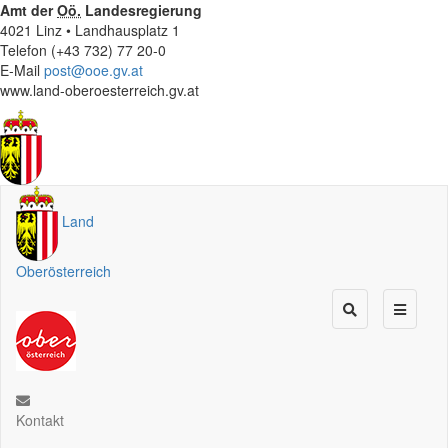
Amt der
Oö.
Landesregierung
4021 Linz • Landhausplatz 1
Telefon (+43 732) 77 20-0
E-Mail
post@ooe.gv.at
www.land-oberoesterreich.gv.at
Land
Oberösterreich
Kontakt