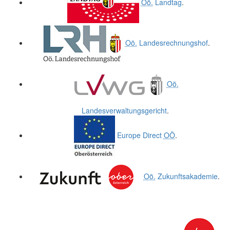
Oö.
Landtag
.
Oö.
Landesrechnungshof
.
Oö.
Landesverwaltungsgericht
.
Europe Direct
OÖ
.
Oö.
Zukunftsakademie
.