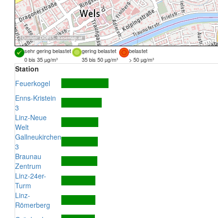
Quellen:
DORIS
,
basemap.at
sehr gering belastet
gering belastet
belastet
0 bis 35 µg/m³
35 bis 50 µg/m³
> 50 µg/m³
Station
Feuerkogel
Enns-Kristein
3
Linz-Neue
Welt
Gallneukirchen
3
Braunau
Zentrum
Linz-24er-
Turm
Linz-
Römerberg