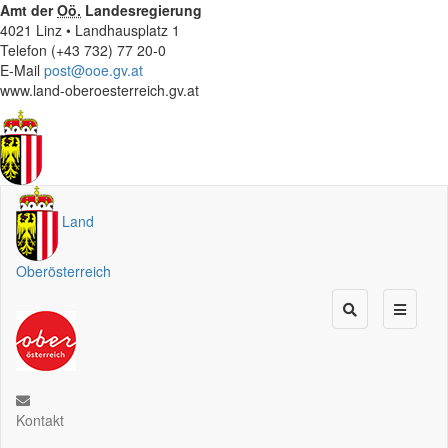
Amt der
Oö.
Landesregierung
4021 Linz • Landhausplatz 1
Telefon (+43 732) 77 20-0
E-Mail
post@ooe.gv.at
www.land-oberoesterreich.gv.at
Land
Oberösterreich
Kontakt