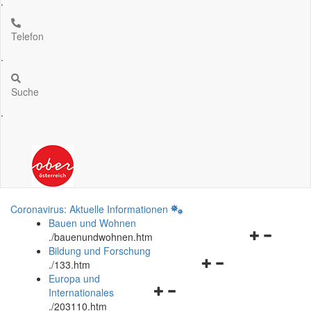
.
Telefon
.
Suche
.
Coronavirus: Aktuelle Informationen
Bauen und Wohnen
Navigationsm
.
/bauenundwohnen.htm
öffnen
Bildung und Forschung
Navigationsmenü
und
.
/133.htm
öffnen
schließen
Europa und
Navigationsmenü
und
Internationales
öffnen
schließen
.
/203110.htm