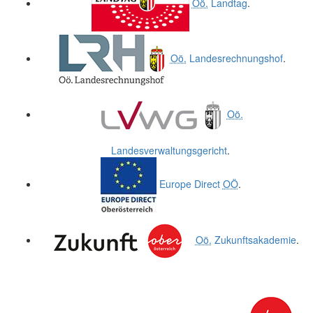
Oö.
Landtag
.
Oö.
Landesrechnungshof
.
Oö.
Landesverwaltungsgericht
.
Europe Direct
OÖ
.
Oö.
Zukunftsakademie
.