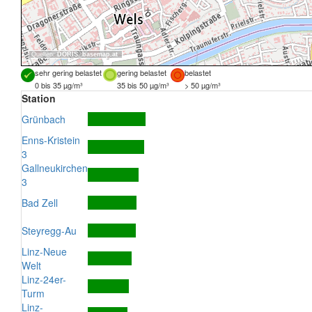
Quellen:
DORIS
,
basemap.at
sehr gering belastet
gering belastet
belastet
0 bis 35 µg/m³
35 bis 50 µg/m³
> 50 µg/m³
Station
Grünbach
Enns-Kristein
3
Gallneukirchen
3
Bad Zell
Steyregg-Au
Linz-Neue
Welt
Linz-24er-
Turm
Linz-