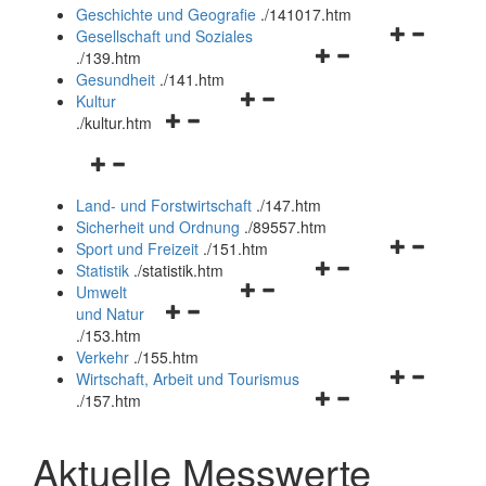
und
Geschichte und Geografie
.
/141017.htm
schließen
Navigationsm
Gesellschaft und Soziales
Navigationsmenü
öffnen
.
/139.htm
öffnen
und
Gesundheit
.
/141.htm
Navigationsmenü
und
schließen
Kultur
Navigationsmenü
öffnen
schließen
.
/kultur.htm
öffnen
und
Navigationsmenü
und
schließen
öffnen
schließen
Land- und Forstwirtschaft
.
/147.htm
und
Sicherheit und Ordnung
.
/89557.htm
schließen
Navigationsm
Sport und Freizeit
.
/151.htm
Navigationsmenü
öffnen
Statistik
.
/statistik.htm
Navigationsmenü
öffnen
und
Umwelt
Navigationsmenü
öffnen
und
schließen
und Natur
öffnen
und
schließen
.
/153.htm
und
schließen
Verkehr
.
/155.htm
schließen
Navigationsm
Wirtschaft, Arbeit und Tourismus
Navigationsmenü
öffnen
.
/157.htm
öffnen
und
und
schließen
Aktuelle Messwerte
schließen