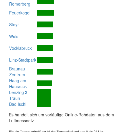
Römerberg
Feuerkogel
Steyr
Wels
Vöcklabruck
Linz-Stadtpark
Braunau
Zentrum
Haag am
Hausruck
Lenzing 3
Traun
Bad Ischl
Es handelt sich um vorläufige Online-Rohdaten aus dem
Luftmessnetz.
Für die Grenzwertprüfung ist der Tagesmittelwert von 0 bis 24 Uhr