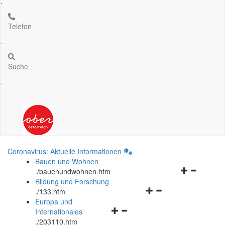
.
Telefon
.
Suche
.
Coronavirus: Aktuelle Informationen
Bauen und Wohnen
Navigationsm
.
/bauenundwohnen.htm
öffnen
Bildung und Forschung
Navigationsmenü
und
.
/133.htm
öffnen
schließen
Europa und
Navigationsmenü
und
Internationales
öffnen
schließen
.
/203110.htm