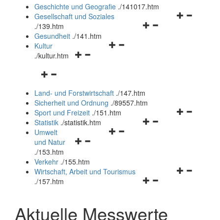
und
Geschichte und Geografie
.
/141017.htm
schließen
Navigationsm
Gesellschaft und Soziales
Navigationsmenü
öffnen
.
/139.htm
öffnen
und
Gesundheit
.
/141.htm
Navigationsmenü
und
schließen
Kultur
Navigationsmenü
öffnen
schließen
.
/kultur.htm
öffnen
und
Navigationsmenü
und
schließen
öffnen
schließen
Land- und Forstwirtschaft
.
/147.htm
und
Sicherheit und Ordnung
.
/89557.htm
schließen
Navigationsm
Sport und Freizeit
.
/151.htm
Navigationsmenü
öffnen
Statistik
.
/statistik.htm
Navigationsmenü
öffnen
und
Umwelt
Navigationsmenü
öffnen
und
schließen
und Natur
öffnen
und
schließen
.
/153.htm
und
schließen
Verkehr
.
/155.htm
schließen
Navigationsm
Wirtschaft, Arbeit und Tourismus
Navigationsmenü
öffnen
.
/157.htm
öffnen
und
und
schließen
Aktuelle Messwerte
schließen