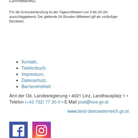
Luftmessnetz.
Für die Grenzwertprüfung ist der Tagesmittelwert von 0 bis 24 Uhr
ausschlaggebend. Der gleitende 24-Stunden Mittelwert gilt als vorläufiger
Richtwert.
Kontakt
.
Telefonbuch
.
Impressum
.
Datenschutz
.
Barrierefreiheit
.
Amt der Oö. Landesregierung • 4021 Linz, Landhausplatz 1
•
Telefon
(+43 732) 77 20-0
• E-Mail
post@ooe.gv.at
www.land-oberoesterreich.gv.at