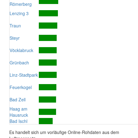
Römerberg
Lenzing 3
Traun
Steyr
Vöcklabruck
Grünbach
Linz-Stadtpark
Feuerkogel
Bad Zell
Haag am
Hausruck
Bad Ischl
Es handelt sich um vorläufige Online-Rohdaten aus dem