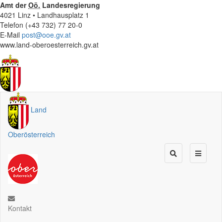
Amt der
Oö.
Landesregierung
4021 Linz • Landhausplatz 1
Telefon (+43 732) 77 20-0
E-Mail
post@ooe.gv.at
www.land-oberoesterreich.gv.at
Land
Oberösterreich
Kontakt