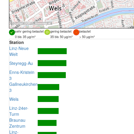
Quellen:
DORIS
,
basemap.at
sehr gering belastet
gering belastet
belastet
0 bis 35 µg/m³
35 bis 50 µg/m³
> 50 µg/m³
Station
Linz-Neue
Welt
Steyregg-Au
Enns-Kristein
3
Gallneukirchen
3
Wels
Linz-24er-
Turm
Braunau
Zentrum
Linz-