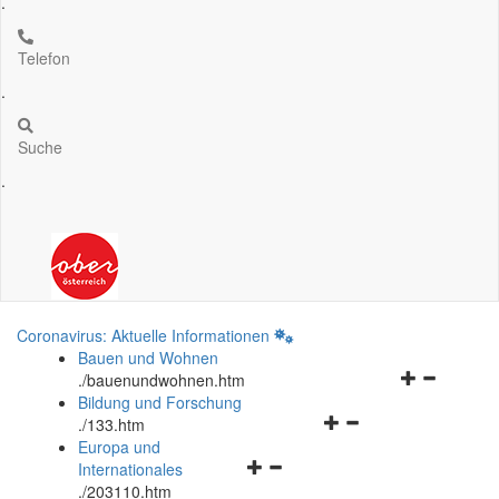
.
Telefon
.
Suche
.
Coronavirus: Aktuelle Informationen
Bauen und Wohnen
Navigationsm
.
/bauenundwohnen.htm
öffnen
Bildung und Forschung
Navigationsmenü
und
.
/133.htm
öffnen
schließen
Europa und
Navigationsmenü
und
Internationales
öffnen
schließen
.
/203110.htm