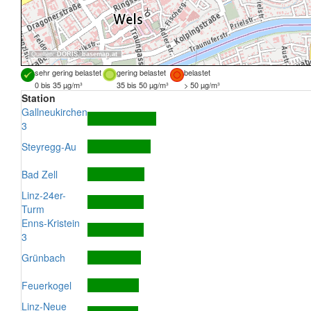
Quellen:
DORIS
,
basemap.at
sehr gering belastet
gering belastet
belastet
0 bis 35 µg/m³
35 bis 50 µg/m³
> 50 µg/m³
Station
Gallneukirchen
3
Steyregg-Au
Bad Zell
Linz-24er-
Turm
Enns-Kristein
3
Grünbach
Feuerkogel
Linz-Neue