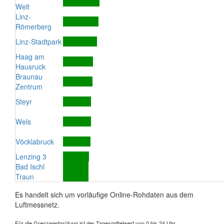
Welt
Linz-
Römerberg
Linz-Stadtpark
Haag am
Hausruck
Braunau
Zentrum
Steyr
Wels
Vöcklabruck
Lenzing 3
Bad Ischl
Traun
Es handelt sich um vorläufige Online-Rohdaten aus dem
Luftmessnetz.
Für die Grenzwertprüfung ist der Tagesmittelwert von 0 bis 24 Uhr