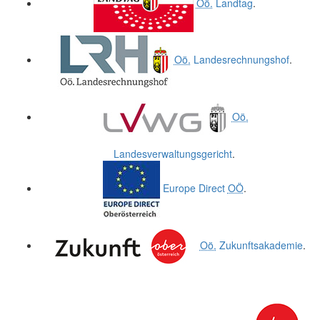
Oö.
Landtag
.
Oö.
Landesrechnungshof
.
Oö.
Landesverwaltungsgericht
.
Europe Direct
OÖ
.
Oö.
Zukunftsakademie
.