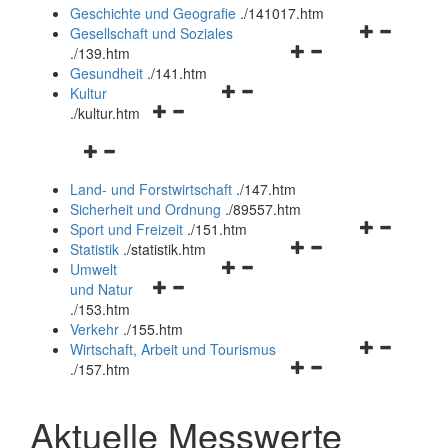
und
Geschichte und Geografie
.
/141017.htm
schließen
Navigationsm
Gesellschaft und Soziales
Navigationsmenü
öffnen
.
/139.htm
öffnen
und
Gesundheit
.
/141.htm
Navigationsmenü
und
schließen
Kultur
Navigationsmenü
öffnen
schließen
.
/kultur.htm
öffnen
und
Navigationsmenü
und
schließen
öffnen
schließen
Land- und Forstwirtschaft
.
/147.htm
und
Sicherheit und Ordnung
.
/89557.htm
schließen
Navigationsm
Sport und Freizeit
.
/151.htm
Navigationsmenü
öffnen
Statistik
.
/statistik.htm
Navigationsmenü
öffnen
und
Umwelt
Navigationsmenü
öffnen
und
schließen
und Natur
öffnen
und
schließen
.
/153.htm
und
schließen
Verkehr
.
/155.htm
schließen
Navigationsm
Wirtschaft, Arbeit und Tourismus
Navigationsmenü
öffnen
.
/157.htm
öffnen
und
und
schließen
Aktuelle Messwerte
schließen