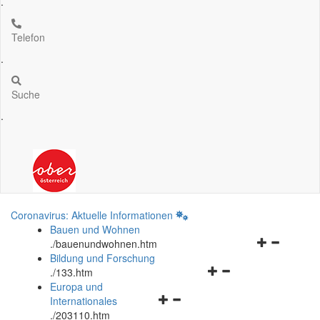
.
Telefon
.
Suche
.
Coronavirus: Aktuelle Informationen
Bauen und Wohnen
Navigationsm
.
/bauenundwohnen.htm
öffnen
Bildung und Forschung
Navigationsmenü
und
.
/133.htm
öffnen
schließen
Europa und
Navigationsmenü
und
Internationales
öffnen
schließen
.
/203110.htm