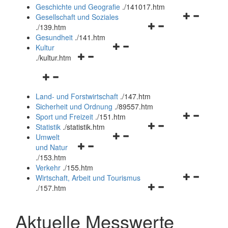
und
Geschichte und Geografie
.
/141017.htm
schließen
Navigationsm
Gesellschaft und Soziales
Navigationsmenü
öffnen
.
/139.htm
öffnen
und
Gesundheit
.
/141.htm
Navigationsmenü
und
schließen
Kultur
Navigationsmenü
öffnen
schließen
.
/kultur.htm
öffnen
und
Navigationsmenü
und
schließen
öffnen
schließen
Land- und Forstwirtschaft
.
/147.htm
und
Sicherheit und Ordnung
.
/89557.htm
schließen
Navigationsm
Sport und Freizeit
.
/151.htm
Navigationsmenü
öffnen
Statistik
.
/statistik.htm
Navigationsmenü
öffnen
und
Umwelt
Navigationsmenü
öffnen
und
schließen
und Natur
öffnen
und
schließen
.
/153.htm
und
schließen
Verkehr
.
/155.htm
schließen
Navigationsm
Wirtschaft, Arbeit und Tourismus
Navigationsmenü
öffnen
.
/157.htm
öffnen
und
und
schließen
Aktuelle Messwerte
schließen