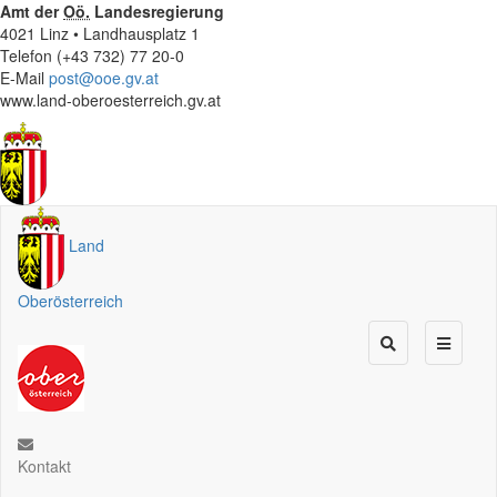
Amt der
Oö.
Landesregierung
4021 Linz • Landhausplatz 1
Telefon (+43 732) 77 20-0
E-Mail
post@ooe.gv.at
www.land-oberoesterreich.gv.at
Land
Oberösterreich
Kontakt