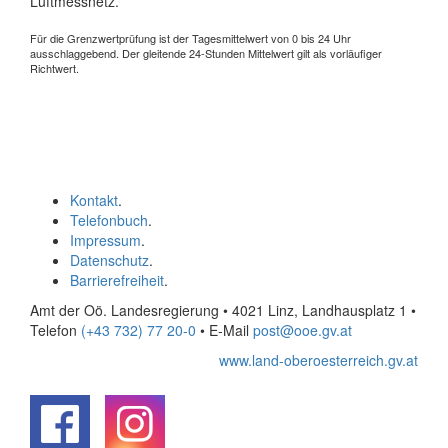
Luftmessnetz.
Für die Grenzwertprüfung ist der Tagesmittelwert von 0 bis 24 Uhr
ausschlaggebend. Der gleitende 24-Stunden Mittelwert gilt als vorläufiger
Richtwert.
Kontakt
.
Telefonbuch
.
Impressum
.
Datenschutz
.
Barrierefreiheit
.
Amt der Oö. Landesregierung • 4021 Linz, Landhausplatz 1
•
Telefon
(+43 732) 77 20-0
• E-Mail
post@ooe.gv.at
www.land-oberoesterreich.gv.at