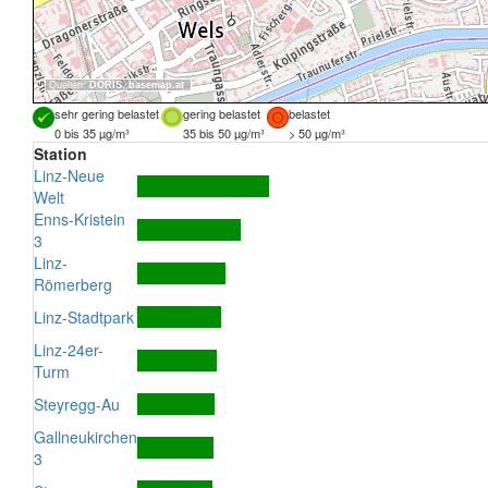
Quellen:
DORIS
,
basemap.at
sehr gering belastet
gering belastet
belastet
0 bis 35 µg/m³
35 bis 50 µg/m³
> 50 µg/m³
Station
Linz-Neue
Welt
Enns-Kristein
3
Linz-
Römerberg
Linz-Stadtpark
Linz-24er-
Turm
Steyregg-Au
Gallneukirchen
3