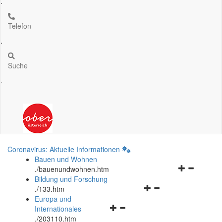
.
Telefon
.
Suche
.
Coronavirus: Aktuelle Informationen
Bauen und Wohnen
Navigationsm
.
/bauenundwohnen.htm
öffnen
Bildung und Forschung
Navigationsmenü
und
.
/133.htm
öffnen
schließen
Europa und
Navigationsmenü
und
Internationales
öffnen
schließen
.
/203110.htm