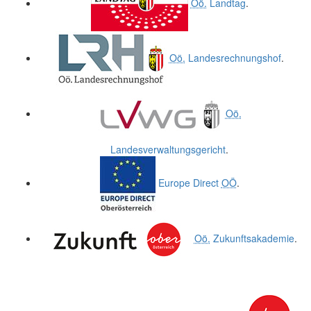
Oö.
Landtag
.
Oö.
Landesrechnungshof
.
Oö.
Landesverwaltungsgericht
.
Europe Direct
OÖ
.
Oö.
Zukunftsakademie
.