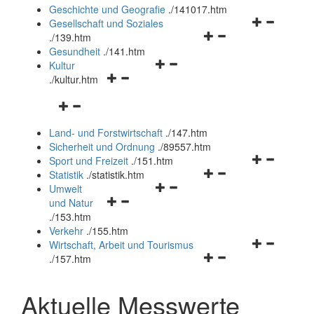
und
Geschichte und Geografie
.
/141017.htm
schließen
Navigationsm
Gesellschaft und Soziales
Navigationsmenü
öffnen
.
/139.htm
öffnen
und
Gesundheit
.
/141.htm
Navigationsmenü
und
schließen
Kultur
Navigationsmenü
öffnen
schließen
.
/kultur.htm
öffnen
und
Navigationsmenü
und
schließen
öffnen
schließen
Land- und Forstwirtschaft
.
/147.htm
und
Sicherheit und Ordnung
.
/89557.htm
schließen
Navigationsm
Sport und Freizeit
.
/151.htm
Navigationsmenü
öffnen
Statistik
.
/statistik.htm
Navigationsmenü
öffnen
und
Umwelt
Navigationsmenü
öffnen
und
schließen
und Natur
öffnen
und
schließen
.
/153.htm
und
schließen
Verkehr
.
/155.htm
schließen
Navigationsm
Wirtschaft, Arbeit und Tourismus
Navigationsmenü
öffnen
.
/157.htm
öffnen
und
und
schließen
Aktuelle Messwerte
schließen