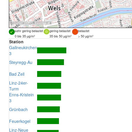
Quellen:
DORIS
,
basemap.at
sehr gering belastet
gering belastet
belastet
0 bis 35 µg/m³
35 bis 50 µg/m³
> 50 µg/m³
Station
Gallneukirchen
3
Steyregg-Au
Bad Zell
Linz-24er-
Turm
Enns-Kristein
3
Grünbach
Feuerkogel
Linz-Neue