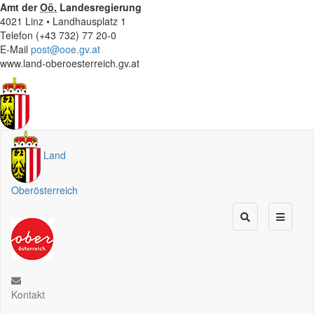
Amt der
Oö.
Landesregierung
4021 Linz • Landhausplatz 1
Telefon (+43 732) 77 20-0
E-Mail
post@ooe.gv.at
www.land-oberoesterreich.gv.at
Land
Oberösterreich
Kontakt