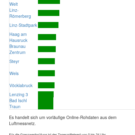
Welt
Linz-
Römerberg
Linz-Stadtpark
Haag am
Hausruck
Braunau
Zentrum
Steyr
Wels
Vöcklabruck
Lenzing 3
Bad Ischl
Traun
Es handelt sich um vorläufige Online-Rohdaten aus dem
Luftmessnetz.
Für die Grenzwertprüfung ist der Tagesmittelwert von 0 bis 24 Uhr