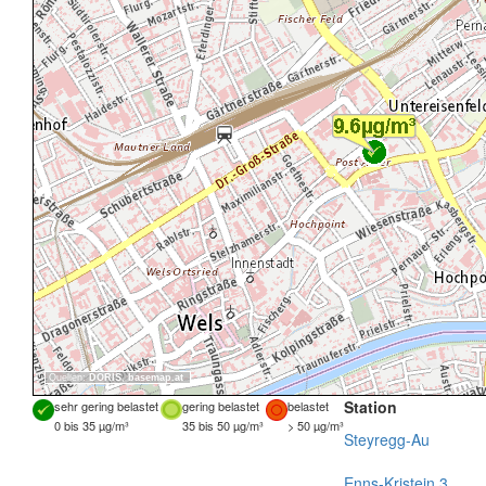
Quellen:
DORIS
,
basemap.at
Station
sehr gering belastet
gering belastet
belastet
0 bis 35 µg/m³
35 bis 50 µg/m³
> 50 µg/m³
Steyregg-Au
Enns-Kristein 3