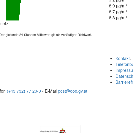
8.9 µg/m³
8.7 µg/m³
8.3 µg/m³
netz.
 gleitende 24-Stunden Mittelwert gilt als vorläufiger Richtwert.
Kontakt
.
Telefonb
Impress
Datensch
Barrierefr
efon
(+43 732) 77 20-0
• E-Mail
post@ooe.gv.at