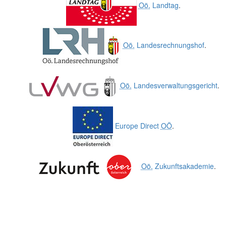
Oö.
Landtag
.
Oö.
Landesrechnungshof
.
Oö.
Landesverwaltungsgericht
.
Europe Direct
OÖ
.
Oö.
Zukunftsakademie
.