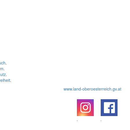
uch
.
um
.
utz
.
eiheit
.
www.land-oberoesterreich.gv.at
.
.