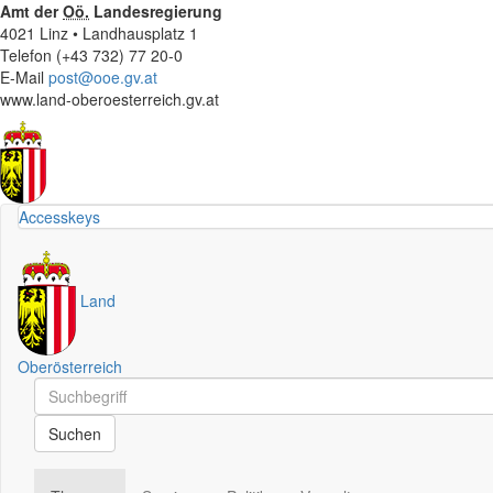
Amt der
Oö.
Landesregierung
4021 Linz • Landhausplatz 1
Telefon (+43 732) 77 20-0
E-Mail
post@ooe.gv.at
www.land-oberoesterreich.gv.at
Accesskeys
Land
Oberösterreich
Schnellsuche
Schnellsuche
Suchen