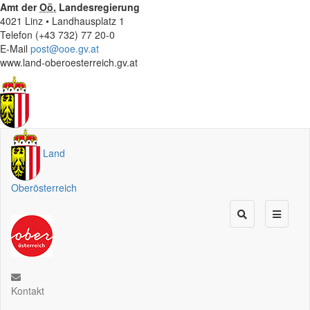
Amt der
Oö.
Landesregierung
4021 Linz • Landhausplatz 1
Telefon (+43 732) 77 20-0
E-Mail
post@ooe.gv.at
www.land-oberoesterreich.gv.at
Land
Oberösterreich
Kontakt