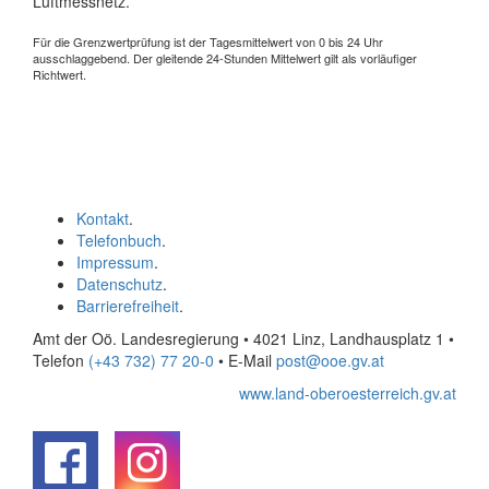
Luftmessnetz.
Für die Grenzwertprüfung ist der Tagesmittelwert von 0 bis 24 Uhr
ausschlaggebend. Der gleitende 24-Stunden Mittelwert gilt als vorläufiger
Richtwert.
Kontakt
.
Telefonbuch
.
Impressum
.
Datenschutz
.
Barrierefreiheit
.
Amt der Oö. Landesregierung • 4021 Linz, Landhausplatz 1
•
Telefon
(+43 732) 77 20-0
• E-Mail
post@ooe.gv.at
www.land-oberoesterreich.gv.at