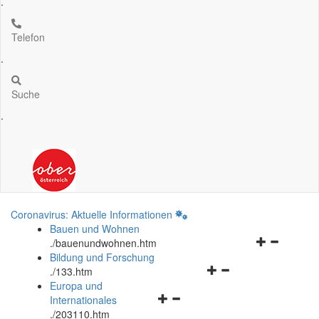
.
Telefon
.
Suche
.
Coronavirus: Aktuelle Informationen
Bauen und Wohnen
Navigationsm
.
/bauenundwohnen.htm
öffnen
Bildung und Forschung
Navigationsmenü
und
.
/133.htm
öffnen
schließen
Europa und
Navigationsmenü
und
Internationales
öffnen
schließen
.
/203110.htm