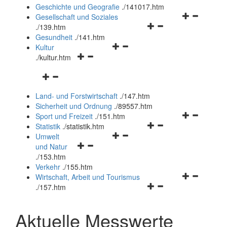
und
Geschichte und Geografie
.
/141017.htm
schließen
Navigationsm
Gesellschaft und Soziales
Navigationsmenü
öffnen
.
/139.htm
öffnen
und
Gesundheit
.
/141.htm
Navigationsmenü
und
schließen
Kultur
Navigationsmenü
öffnen
schließen
.
/kultur.htm
öffnen
und
Navigationsmenü
und
schließen
öffnen
schließen
Land- und Forstwirtschaft
.
/147.htm
und
Sicherheit und Ordnung
.
/89557.htm
schließen
Navigationsm
Sport und Freizeit
.
/151.htm
Navigationsmenü
öffnen
Statistik
.
/statistik.htm
Navigationsmenü
öffnen
und
Umwelt
Navigationsmenü
öffnen
und
schließen
und Natur
öffnen
und
schließen
.
/153.htm
und
schließen
Verkehr
.
/155.htm
schließen
Navigationsm
Wirtschaft, Arbeit und Tourismus
Navigationsmenü
öffnen
.
/157.htm
öffnen
und
und
schließen
Aktuelle Messwerte
schließen