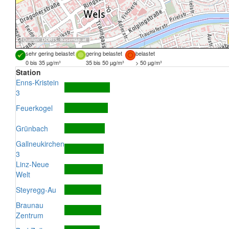
Quellen:
DORIS
,
basemap.at
sehr gering belastet
gering belastet
belastet
0 bis 35 µg/m³
35 bis 50 µg/m³
> 50 µg/m³
Station
Enns-Kristein
3
Feuerkogel
Grünbach
Gallneukirchen
3
Linz-Neue
Welt
Steyregg-Au
Braunau
Zentrum